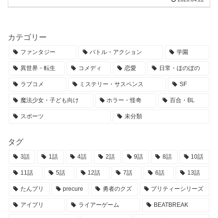
カテゴリー
ファンタジー
バトル・アクション
学園
異世界・転生
コメディ
恋愛
日常・ほのぼの
ラブコメ
ミステリー・サスペンス
SF
魔法少女・子ども向け
ホラー・怪奇
百合・BL
スポーツ
未分類
タグ
3話
1話
4話
2話
9話
8話
10話
11話
5話
12話
7話
6話
13話
たんプリ
precure
勇者のクズ
プリティーシリーズ
アイプリ
ライアーゲーム
BEATBREAK