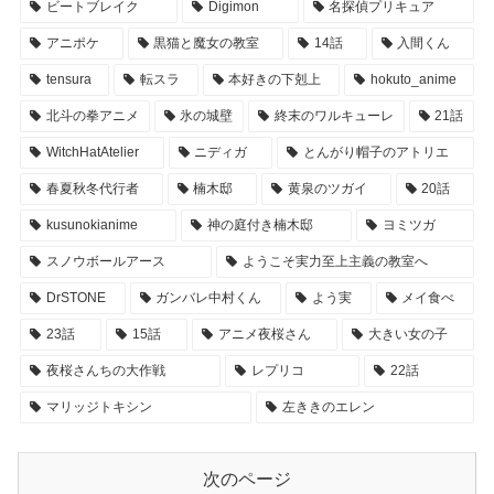
ビートブレイク
Digimon
名探偵プリキュア
アニポケ
黒猫と魔女の教室
14話
入間くん
tensura
転スラ
本好きの下剋上
hokuto_anime
北斗の拳アニメ
氷の城壁
終末のワルキューレ
21話
WitchHatAtelier
ニディガ
とんがり帽子のアトリエ
春夏秋冬代行者
楠木邸
黄泉のツガイ
20話
kusunokianime
神の庭付き楠木邸
ヨミツガ
スノウボールアース
ようこそ実力至上主義の教室へ
DrSTONE
ガンバレ中村くん
よう実
メイ食べ
23話
15話
アニメ夜桜さん
大きい女の子
夜桜さんちの大作戦
レプリコ
22話
マリッジトキシン
左ききのエレン
次のページ