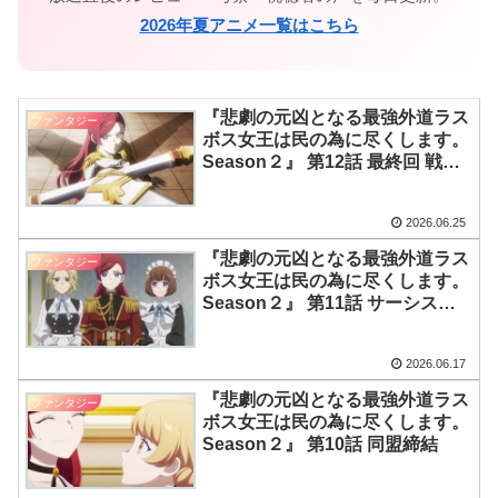
2026年夏アニメ一覧はこちら
『悲劇の元凶となる最強外道ラス
ファンタジー
ボス女王は民の為に尽くします。
Season２』 第12話 最終回 戦い
の決意と国民の動揺
2026.06.25
『悲劇の元凶となる最強外道ラス
ファンタジー
ボス女王は民の為に尽くします。
Season２』 第11話 サーシス王
国への再訪とチャイネンシスの拒
否
2026.06.17
『悲劇の元凶となる最強外道ラス
ファンタジー
ボス女王は民の為に尽くします。
Season２』 第10話 同盟締結