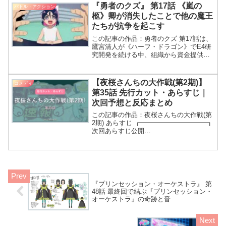
ラとハナが連れてきたユル、初めて現代
『勇者のクズ』 第17話 《嵐の
バトル・アクション
に来るって…だわね！
柩》卿が消失したことで他の魔王
たちが抗争を起こす
この記事の作品：勇者のクズ 第17話は、
鷹宮清人が《ハーフ・ドラゴン》でE4研
究開発を続ける中、組織から資金提供さ
れた《明星の帳》卿が城内で適応実験を
繰り返す姿が描かれます。さらにヤシロ
は7年前に起きた衝撃的な事件を知り、東
【夜桜さんちの大作戦(第2期)】
コメディ
京へ戻った一行が
第35話 先行カット・あらすじ｜
次回予想と反応まとめ
この記事の作品：夜桜さんちの大作戦(第
2期) あらすじ ┏━━━━━━━━━━┓
次回あらすじ公開
┗━━━━━━━━━━┛ TVアニメ『#
夜桜さんちの大作戦』 🔫作戦35「アイさ
んのおつかい/六美ダイエット大作戦」
htt
『プリンセッション・オーケストラ』 第
48話 最終回で結ぶ『プリンセッション・
オーケストラ』の奇跡と音