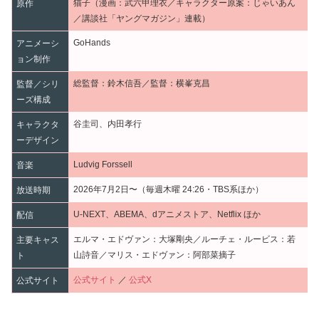
猫子（漫画：武六甲理衣／キャラクター原案：じゃいあん
原作
／講談社「ヤングマガジン」連載）
GoHands
アニメーシ
ョン制作
総監督：鈴木信吾／監督：横峯克昌
監督／シリ
ーズ構成
谷圭司、内田孝行
キャラクタ
ーデザイン
Ludvig Forssell
音楽
2026年7月2日〜（毎週木曜 24:26・TBS系ほか）
放送時期
U-NEXT、ABEMA、dアニメストア、Netflix ほか
配信
エルマ・エドヴァン：大塚剛央／ルーチェ・ルービス：若
主要キャス
山詩音／マリス・エドヴァン：阿部菜摘子
ト
公式サイト
／
公式X
公式サイト