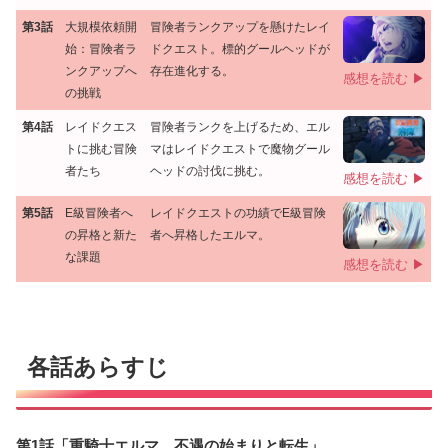
第3話
大規模依頼開
冒険者ランクアップを懸けたレイ
始：冒険者ラ
ドクエスト。標的グールヘッドが
ンクアップへ
存在進化する。
感想を読む ▶
の挑戦
第4話
レイドクエス
冒険者ランクを上げるため、エル
トに挑む冒険
マはレイドクエストで魔物グール
者たち
ヘッドの討伐に挑む。
感想を読む ▶
第5話
E級冒険者へ
レイドクエストの功績でE級冒険
の昇格と新た
者へ昇格したエルマ。
な課題
感想を読む ▶
各話あらすじ
第1話「重騎士エルマ、不遇の始まりと転生」