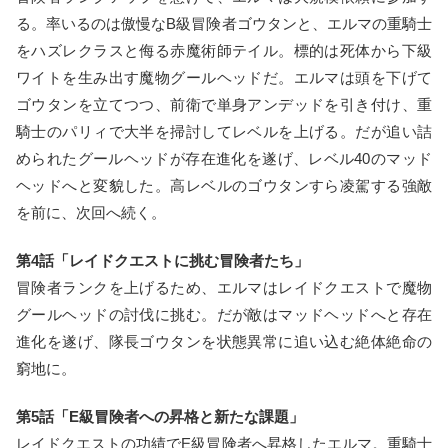
る。率いるのは傲慢なB級冒険者ゴウタンと、エルマの重騎士
をハズレクラスと侮る赤魔術師テイル。標的は死体から下級
ワイトを生み出す魔物グールヘッドだ。エルマは頭を下げて
ゴウタンを立てつつ、前衛で単身アンデッドを引き付け、重
騎士のパリィで大半を掃討してレベルを上げる。だが追い詰
められたグールヘッドが存在進化を遂げ、レベル40のマッド
ヘッドへと変貌した。高レベルのゴウタンすら凌駕する強敵
を前に、次回へ続く。
第4話「レイドクエストに挑む冒険者たち」
冒険者ランクを上げるため、エルマはレイドクエストで魔物
グールヘッドの討伐に挑む。だが敵はマッドヘッドへと存在
進化を遂げ、隊長ゴウタンを状態異常に追い込む絶体絶命の
窮地に。
第5話「E級冒険者への昇格と新たな課題」
レイドクエストの功績でE級冒険者へ昇格したエルマ。重騎士