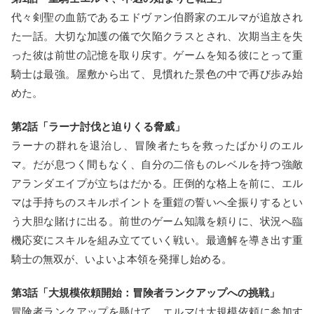
代々剣聖の血筋であるエドヴァン伯爵家のエルマが追放され
た一話。大切な加護の儀で欠陥クラスとされ、次期当主を失
った彼は前世の記憶を取り戻す。ゲームを知る彼にとって重
騎士は最強。屋敷から出て、見慣れた景色の中で再び歩み始
めた。
第2話「ラーナ討伐と迫りくる脅威」
ラーナの群れを退治し、冒険者たちを救ったばかりのエル
マ。だが息つく間もなく、自分の二倍ものレベルを持つ強敵
アランダエイプが立ちはだかる。圧倒的な格上を前に、エル
マは手持ちのスキルポイントを重鎧の誓いへ全振りするとい
う大胆な賭けに出る。前世のゲーム知識を頼りに、状況へ臨
機応変にスキルを組み立てていく戦い。最適解を導き出す重
騎士の無双が、いよいよ本領を発揮し始める。
第3話「大規模依頼開始：冒険者ランクアップへの挑戦」
冒険者ランクアップを懸けて、エルマは大規模依頼に参加す