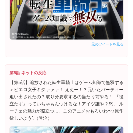
元のツイートを見る
第5話 ネットの反応
【第5話】追放された転生重騎士はゲーム知識で無双する
＞ピエロ女子キタァァァ！ ええー！？元いたパーティー
追い出されたの？取り分要求するの当たり前やろ！ 『役
立たず』っていちゃもんつけるな！アイツ誰や？怒。 ル
ーチェの魅力が際立つ…。このアニメおもろいわ〜♪原作
欲しいよう⤵️（号泣）