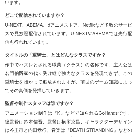
います。
どこで配信されていますか？
U-NEXT、ABEMA、dアニメストア、Netflixなど多数のサービ
スで見放題配信されています。U-NEXTやABEMAでは先行配
信も行われています。
タイトルの「重騎士」とはどんなクラスですか？
作中でハズレとされる職業（クラス）の名称です。主人公は
名門伯爵家の代々受け継ぐ強力なクラスを発現できず、この
重騎士を授かって追放されますが、前世のゲーム知識によっ
てその真価を発揮していきます。
監督や制作スタッフは誰ですか？
アニメーション制作は『K』などで知られるGoHandsです。
総監督は鈴木信吾、監督は横峯克昌、キャラクターデザイン
は谷圭司と内田孝行、音楽は『DEATH STRANDING』などの