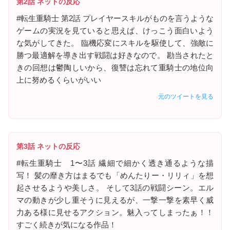
第2話 ネットの反応
#転生重騎士 第2話 プレイヤースキルがものを言うような
ゲームの実況を見ていると思えば、けっこう面白いよう
な気がしてきた。 臨機応変にスキルを駆使して、強敵に
勝つ最適解を導き出す戦闘は好きなので。 勘当されたと
きの回想は鬱陶しいから、復讐は忘れて重騎士の地位向
上に努めるくらいがいい
元のツイートを見る
第3話 ネットの反応
#転生重騎士 1〜3話 繊細で細かく透き通るような描
写！ 髪の靡き方はまるでも「めんたりー・リリィ」を想
起させるようや美しさ。 そして3話の戦闘シーン。エル
マの動きが少し重そうに見えるが、一撃一撃を素早く威
力ある様に見せるアクション。魅入ってしまったぁ！！
すごく続きが気になる作品！