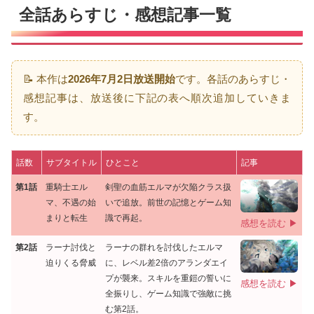
全話あらすじ・感想記事一覧
📝 本作は
2026年7月2日放送開始
です。各話のあらすじ・
感想記事は、放送後に下記の表へ順次追加していきま
す。
話数
サブタイトル
ひとこと
記事
第1話
重騎士エル
剣聖の血筋エルマが欠陥クラス扱
マ、不遇の始
いで追放。前世の記憶とゲーム知
まりと転生
識で再起。
感想を読む ▶
第2話
ラーナ討伐と
ラーナの群れを討伐したエルマ
迫りくる脅威
に、レベル差2倍のアランダエイ
プが襲来。スキルを重鎧の誓いに
感想を読む ▶
全振りし、ゲーム知識で強敵に挑
む第2話。