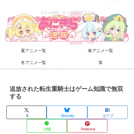
アニメ感想・ネットの反応まとめ
夏アニメ一覧
春アニメ一覧
冬アニメ一覧
追放された転生重騎士はゲーム知識で無双
する
X
Bluesky
はてブ
LINE
Pinterest