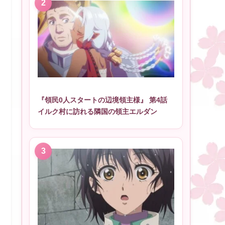
『領民0人スタートの辺境領主様』 第4話
イルク村に訪れる隣国の領主エルダン