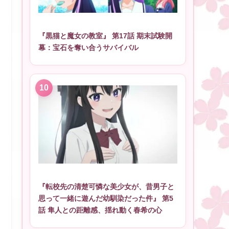
『黒猫と魔女の教室』 第17話 期末試験開
幕：宝石を奪い合うサバイバル
『転校先の清楚可憐な美少女が、昔男子と
思って一緒に遊んだ幼馴染だった件』 第5
話 隼人との距離感、揺れ動く春希の心