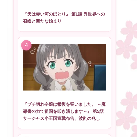
『天は赤い河のほとり』 第1話 異世界への
召喚と新たな始まり
『ブチ切れ令嬢は報復を誓いました。 ～魔
導書の力で祖国を叩き潰します～』 第5話
サージャス小王国宣戦布告、波乱の兆し