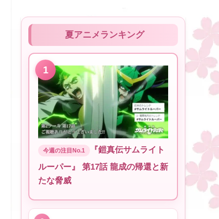
夏アニメランキング
『鎧真伝サムライト
ルーパー』 第17話 龍成の帰還と新
たな脅威