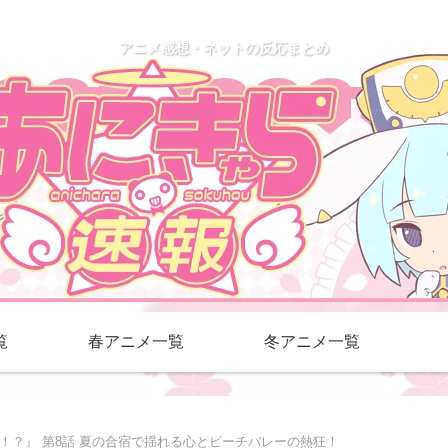
アニメ感想・ネットの反応まとめ
覧
春アニメ一覧
冬アニメ一覧
！？』 第8話 夏の合宿で揺れる心とビーチバレーの熱狂！