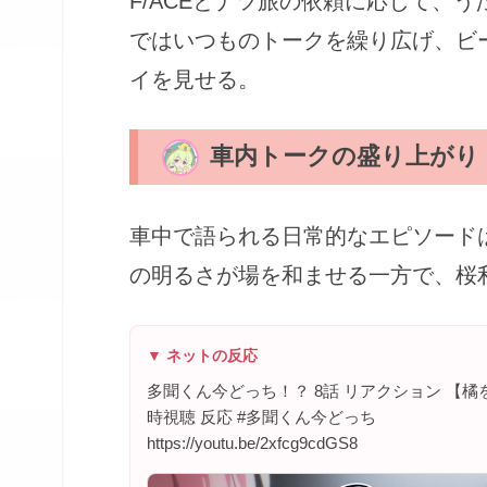
F/ACEとナツ旅の依頼に応じて、
ではいつものトークを繰り広げ、ビ
イを見せる。
車内トークの盛り上がり
車中で語られる日常的なエピソード
の明るさが場を和ませる一方で、桜
▼ ネットの反応
多聞くん今どっち！？ 8話 リアクション 【橘をちょっと見
時視聴 反応 #多聞くん今どっち
https://youtu.be/2xfcg9cdGS8