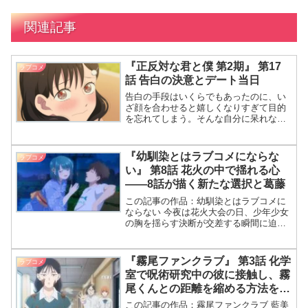
関連記事
『正反対な君と僕 第2期』 第17
ラブコメ
話 告白の決意とデート当日
告白の手段はいくらでもあったのに、い
ざ顔を合わせると嬉しくなりすぎて目的
を忘れてしまう。そんな自分に呆れなが
ら、山田は西とのデート当日を迎える。
ところが計画を練っていたのは彼だけで
はなかった。先に動いたのは「好きで
『幼馴染とはラブコメにならな
ラブコメ
す」と口にした西の方で、山田は「先越
い』 第8話 花火の中で揺れる心
された」と天を仰ぐことになる。
――8話が描く新たな選択と葛藤
この記事の作品：幼馴染とはラブコメに
ならない 今夜は花火大会の日、少年少女
の胸を揺らす決断が交差する瞬間に迫
る。舞台は静かな公園、そしてそこへ突
如現れる混乱と誤解。それぞれの心に芽
生える小さな不安が、物語を大きく動か
『霧尾ファンクラブ』 第3話 化学
ラブコメ
していく。 花火でいっぱ
室で呪術研究中の彼に接触し、霧
尾くんとの距離を縮める方法を求
める
この記事の作品：霧尾ファンクラブ 藍美