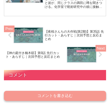
と波が、同じクラスの満田に噂を聞きつ
ける。化学室で呪術研究中の彼に接触
し、霧尾くんとの距離を縮める方法を求
める。 藍美が満田に話しかけるとき、テ
ンション高い管理人が声援だわね！ は？
彼の研究室って化学
【夜桜さんちの大作戦(第2期)】第35話 先
行カット・あらすじ｜次回予想と反応ま
とめ
【神の庭付き楠木邸】第9話 先行カッ
ト・あらすじ｜次回予想と反応まとめ
コメント
コメントを書き込む