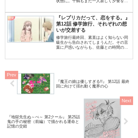
状態に。千鶴もまた一人寂しく夕食をと
る日々。そんな二人がみにに呼び出され
て居酒屋へ向かう。それぞれの状況を報
告するのだった。今回の話、アパートが
『レプリカだって、恋をする。』
恋愛
立ち入り禁止になっちゃったんだって！
第12話 修学旅行、それぞれの想
和也くん大丈夫かな、どきどきするわ
いが交差する
ね！
修学旅行最終回、素直はよく知らない同
級生から告白されてしまうんだ。その言
葉に戸惑いながらも、佐藤との時間の中
で胸に秘めていた想いを打ち明ける。一
方のナオは、望月先輩やアキと一緒に楽
しむ中で、少しずつ距離を縮めている様
子。12話、修学旅行編だわね！それぞれ
の想いが動き出す予感がするのよ～！
『魔王の娘は優しすぎる!!』 第12話 最終
回に向けて揺れ動く魔界の心
『地獄先生ぬ～べ～ 第2クール』 第25話
鬼の手の秘密（前編）で描かれる運命と
記憶の交錯