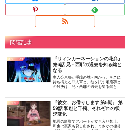
関連記事
『リィンカーネーションの花弁』
ホラー・怪奇
第6話 兄・西耶の過去を知る鍵と
なる
主人公東耶が重瞳の城へ向かう。そこに
待ち構える罪人軍と、彼を試す項扇羽と
の対決は、兄・西耶の過去を知る鍵とな
る。 東耶が城へ入ったんだわね！ そうで
す。重瞳の城に足を踏み入れた瞬間か
ら、緊張感が高まりますね。 え～？ 何で
『彼女、お借りします 第5期』 第
ラブコメ
そんなにドキドキし
59話 和也と千鶴、それぞれの状
況変化
地震の影響でアパートが立ち入り禁止、
和也は実家も貸し出され、まさかの極貧