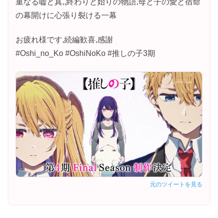
重なる嘘と真,,終わりと始りの物語,母と子の愛と宿命
の幕開けに心張り裂ける一幕
お疲れ様です,続編歓喜,感謝
#Oshi_no_Ko #OshiNoKo #推しの子3期
元のツイートを見る