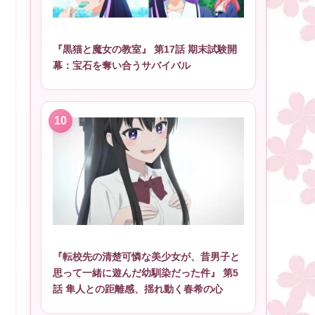
『黒猫と魔女の教室』 第17話 期末試験開
幕：宝石を奪い合うサバイバル
『転校先の清楚可憐な美少女が、昔男子と
思って一緒に遊んだ幼馴染だった件』 第5
話 隼人との距離感、揺れ動く春希の心