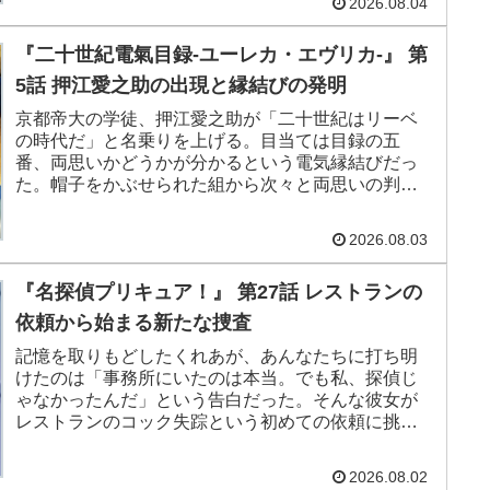
2026.08.04
でした」という報告だけである。
『二十世紀電氣目録-ユーレカ・エヴリカ-』 第
5話 押江愛之助の出現と縁結びの発明
京都帝大の学徒、押江愛之助が「二十世紀はリーベ
の時代だ」と名乗りを上げる。目当ては目録の五
番、両思いかどうかが分かるという電気縁結びだっ
た。帽子をかぶせられた組から次々と両思いの判定
が出るなか、喜八は帽子の電線が切れていることに
気づく。壊れた機械だと分かってなお、愛之助はそ
2026.08.03
れを使わせてくれと頼んだ。
『名探偵プリキュア！』 第27話 レストランの
依頼から始まる新たな捜査
記憶を取りもどしたくれあが、あんなたちに打ち明
けたのは「事務所にいたのは本当。でも私、探偵じ
ゃなかったんだ」という告白だった。そんな彼女が
レストランのコック失踪という初めての依頼に挑む
回。パティシエとして働いた経験がそのまま聞き込
みの武器になり、下宿で開かれた推理ショーの先に
2026.08.02
は怪盗団ファントムの新しい狙いが待っていた。