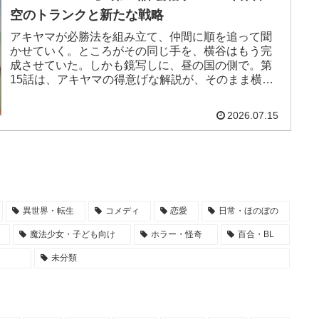
空のトランクと新たな戦略
アキヤマが必勝法を組み立て、仲間に順を追って聞
かせていく。ところがその同じ手を、横谷はもう完
成させていた。しかも鏡写しに、昼の国の側で。第
15話は、アキヤマの得意げな解説が、そのまま横谷
の罠のネタばらしになってしまうという、残酷な二
重構造の回である。アキヤマのトランク、開けたら
2026.07.15
空っぽだったわね！
異世界・転生
コメディ
恋愛
日常・ほのぼの
魔法少女・子ども向け
ホラー・怪奇
百合・BL
未分類