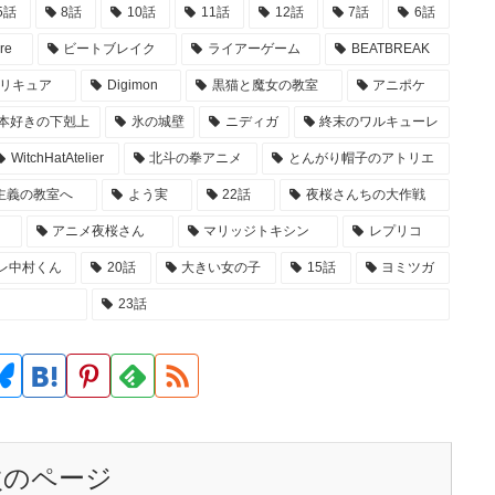
5話
8話
10話
11話
12話
7話
6話
re
ビートブレイク
ライアーゲーム
BEATBREAK
リキュア
Digimon
黒猫と魔女の教室
アニポケ
本好きの下剋上
氷の城壁
ニディガ
終末のワルキューレ
WitchHatAtelier
北斗の拳アニメ
とんがり帽子のアトリエ
主義の教室へ
よう実
22話
夜桜さんちの大作戦
アニメ夜桜さん
マリッジトキシン
レプリコ
レ中村くん
20話
大きい女の子
15話
ヨミツガ
23話
次のページ