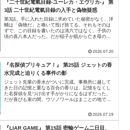
『二十世紀電氣目録-ユーレカ・エヴリカ-』 第
3話 二十世紀電氣目録の入手と偽物疑惑
第3話。手に入れた目録に求めていた秘密がなく、洋
輔は「偽物だ」と喚いて投げ捨てる。それもそのは
ずで、この目録を書いたのは清六ではなく、子供の
頃の喜八本人だった。だが稲子が紙から亡き母の造
った酒の匂いを嗅ぎ取り、灰をかけると清六が喜八
に宛てて残した隠し文字が浮かび上がる。
2026.07.20
『名探偵プリキュア！』 第25話 ジェットの香
水完成と迫りくる事件の影
ジェット先輩の香水がついに完成。事務所に越して
きた日の記憶と重なる百合の香りは、記憶をなくし
た名探偵を見つけ出す手がかりになるはずだった。
だが喜びも束の間、ウソノワールはまことの地で世
界をいただくと予告し、エクレールのマコトジュエ
ルを使って大王にならんとする暴走を始める。そし
2026.07.19
て香水を届けに向かったくれあの涙が奇跡を呼ぶ
『LIAR GAME』 第15話 密輸ゲーム二日目、