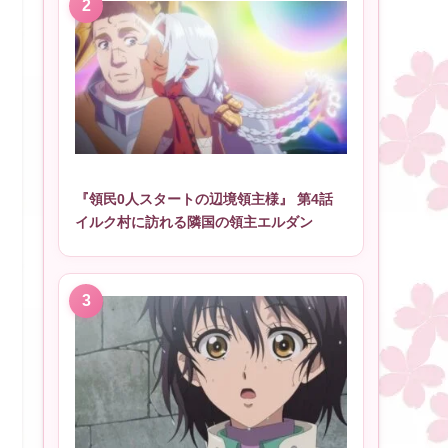
『領民0人スタートの辺境領主様』 第4話
イルク村に訪れる隣国の領主エルダン