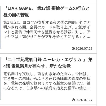
『LIAR GAME』 第17話 密輸ゲームの行方と
昼の国の苦境
第17話は、ヨコヤが支配する夜の国の内側が丸ごと
明かされる回。全員のカードを取り上げ、忠誠ポイ
ントと密告で仲間同士を監視させる独裁に対し、ア
キヤマは「繋がりこそが支配を砕く力になる」と三
人の引き入れに動く。だがヨコヤは昼の国に通じた
アカギとシバヤマを呼び出し、自白ゲームで裏切り
2026.07.28
をあぶり出しにかかる。
『二十世紀電氣目録-ユーレカ・エヴリカ-』 第
4話 電氣満月が照らす、新たな決意
電氣満月を実現し、前を向き始めた喜八。今回は、
亡き夫への未練からふさぎ込む西陣織の錦屋の奥様
を、電氣の発明で救おうとする新章の幕開けだ。鍵
になるのは、亡き母への後悔を抱えた稲子の信じる
心と、糸電話よろしく電気で声を届けるという目録
の一項。そして最後には、洋輔が「君」と呼びかけ
2026.07.27
る清六のような姿が現れる。