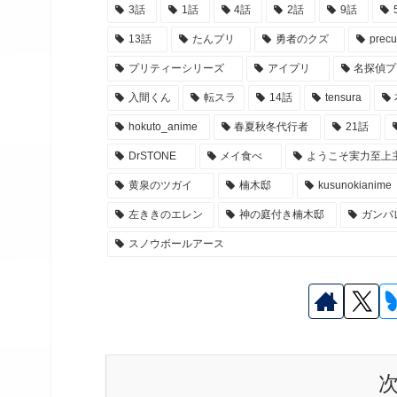
3話
1話
4話
2話
9話
13話
たんプリ
勇者のクズ
precu
プリティーシリーズ
アイプリ
名探偵プ
入間くん
転スラ
14話
tensura
hokuto_anime
春夏秋冬代行者
21話
DrSTONE
メイ食べ
ようこそ実力至上
黄泉のツガイ
楠木邸
kusunokianime
左ききのエレン
神の庭付き楠木邸
ガンバ
スノウボールアース