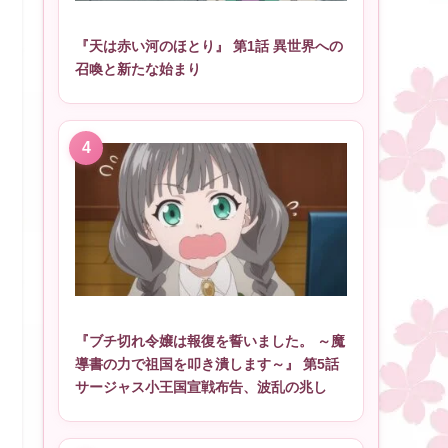
『天は赤い河のほとり』 第1話 異世界への
召喚と新たな始まり
『ブチ切れ令嬢は報復を誓いました。 ～魔
導書の力で祖国を叩き潰します～』 第5話
サージャス小王国宣戦布告、波乱の兆し