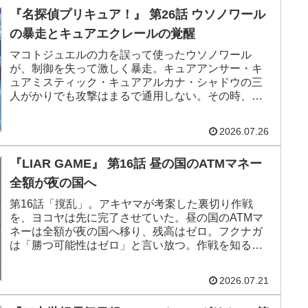
『名探偵プリキュア！』 第26話 ウソノワール
の暴走とキュアエクレールの覚醒
マコトジュエルの力を誤って使ったウソノワール
が、制御を失って激しく暴走。キュアアンサー・キ
ュアミスティック・キュアアルカナ・シャドウの三
人がかりでも攻撃はまるで通用しない。その時、く
れあの胸元のペンダントから青い光があふれ、帆羽
くれあがキュアエクレールへと変身を遂げる。第26
2026.07.26
話（公式サブ「キュアエクレールの復活」）
『LIAR GAME』 第16話 昼の国のATMマネー
全額が夜の国へ
第16話「撹乱」。アキヤマが考案した裏切り作戦
を、ヨコヤは先に完了させていた。昼の国のATMマ
ネーは全額が夜の国へ移り、残高はゼロ。フクナガ
は「勝つ可能性はゼロ」と言い放つ。作戦を知る相
手に裏切りは期待できない。それでもアキヤマは自
ら検査官となり、大胆なハッタリで夜の国を揺さぶ
2026.07.21
る。