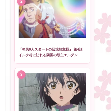
『領民0人スタートの辺境領主様』 第4話
イルク村に訪れる隣国の領主エルダン