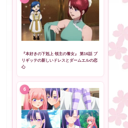
『本好きの下剋上 領主の養女』 第16話 ブ
リギッテの新しいドレスとダームエルの恋
心