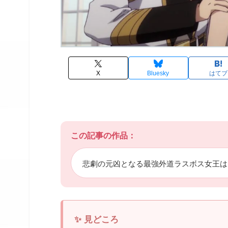
X
Bluesky
はてブ
この記事の作品：
悲劇の元凶となる最強外道ラスボス女王は民