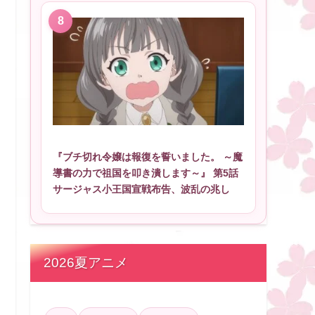
『ブチ切れ令嬢は報復を誓いました。 ～魔
導書の力で祖国を叩き潰します～』 第5話
サージャス小王国宣戦布告、波乱の兆し
2026夏アニメ