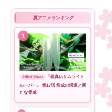
夏アニメランキング
『鎧真伝サムライト
ルーパー』 第17話 龍成の帰還と新
たな脅威