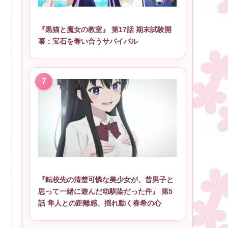
『黒猫と魔女の教室』 第17話 期末試験開
幕：宝石を奪い合うサバイバル
『転校先の清楚可憐な美少女が、昔男子と
思って一緒に遊んだ幼馴染だった件』 第5
話 隼人との距離感、揺れ動く春希の心