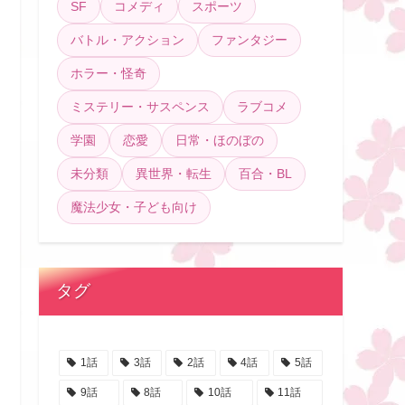
SF
コメディ
スポーツ
バトル・アクション
ファンタジー
ホラー・怪奇
ミステリー・サスペンス
ラブコメ
学園
恋愛
日常・ほのぼの
未分類
異世界・転生
百合・BL
魔法少女・子ども向け
タグ
1話
3話
2話
4話
5話
9話
8話
10話
11話