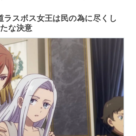
道ラスボス女王は民の為に尽くし
 新たな決意