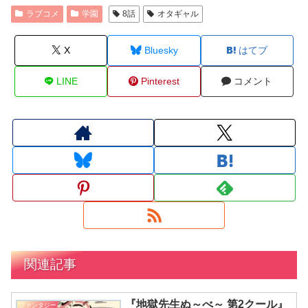
ラブコメ
学園
8話
オタギャル
X
Bluesky
はてブ
LINE
Pinterest
コメント
関連記事
『地獄先生ぬ～べ～ 第2クール』
ファンタジー