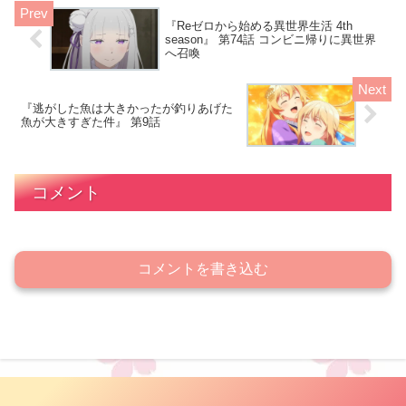
美と波ちゃんがどんな風に彼をサポート
するのか、楽しみだわね
『Reゼロから始める異世界生活 4th
season』 第74話 コンビニ帰りに異世界
へ召喚
『逃がした魚は大きかったが釣りあげた
魚が大きすぎた件』 第9話
コメント
コメントを書き込む