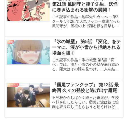
第21話 風間守と律子先生、妖怪
に巻き込まれる衝撃の展開！
この記事の作品：地獄先生ぬ～べ～ 第2
クール 5年2組で人気サッカー友達だった
風間守が、屋根の上で踊る影を目撃して
から体調不良へ。担任の律子先生もま
た、病室で恐ろしい妖怪に遭遇する――
今回第21話では二人の運命が交錯し、予
『氷の城壁』 第5話 「変化」をテ
学園
想外の真相が明らか
ーマに、湊が小雪から拒絶される
場面を描く
この記事の作品：氷の城壁 第5話「変
化」では、湊と小雪の心の壁が崩れ始め
る。陽太はその隙を見つけ、二人を結び
直す手助けをする。 さて今日も氷の城壁
の5話だわね！ はい、今回は湊と小雪の
関係が中心です。 え～？ 何か変化あるん
『霧尾ファンクラブ』 第12話 最
ラブコメ
じゃない？ｗ そ
終回 久々の登校と逃げ出す霧尾
不登校からしばらく経った霧尾が、学校
へ顔を出したらしい。藍美と波は彼に笑
顔を取り戻してもらおうと動くけれど、
二人の姿を見た途端に彼は逃げ出してし
まったんだ。その様子が、何かを暗示し
ているような気がしてならない。ついに
霧尾が学校へ向かうって聞いたわね！藍