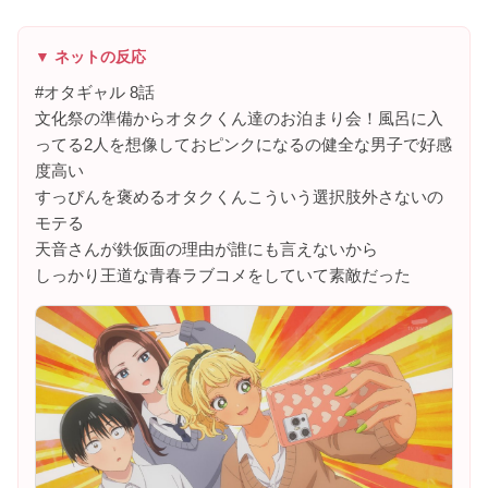
▼ ネットの反応
#オタギャル 8話
文化祭の準備からオタクくん達のお泊まり会！風呂に入
ってる2人を想像しておピンクになるの健全な男子で好感
度高い
すっぴんを褒めるオタクくんこういう選択肢外さないの
モテる
天音さんが鉄仮面の理由が誰にも言えないから
しっかり王道な青春ラブコメをしていて素敵だった