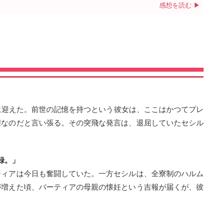
感想を読む ▶
に迎えた。前世の記憶を持つという彼女は、ここはかつてプレ
嬢なのだと言い張る。その突飛な発言は、退屈していたセシル
録。」
ティアは今日も奮闘していた。一方セシルは、全寮制のハルム
が増えた頃、バーティアの母親の懐妊という吉報が届くが、彼