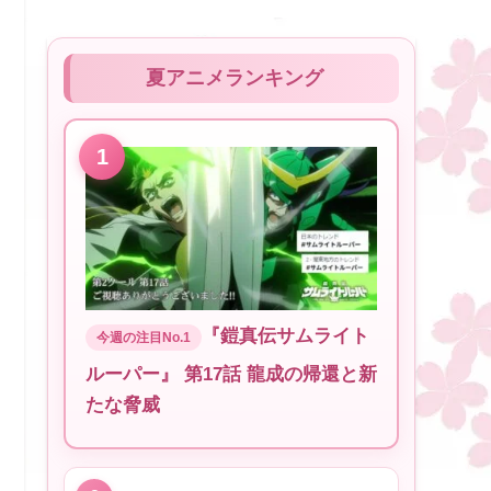
夏アニメランキング
『鎧真伝サムライト
ルーパー』 第17話 龍成の帰還と新
たな脅威