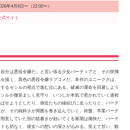
2026年4月6日〜（22:00〜）
公式サイト
、自分は悪役令嬢だ」と言い張る少女バーティアと、その突飛
係を描く、異色の悪役令嬢ラブコメだ。本作のユニークさは、
」するセシルの視点で進む点にある。破滅の運命を回避しよう
セシルが微笑ましく見守り、いつしか本気で惹かれていく過程
結ばせようとしたり、側近たちの縁結びに走ったりと、バーテ
るが、その純粋さが周囲を巻き込んでいく。終盤、卒業パーテ
が用意していた別の筋書きが効いてくる展開は痛快だ。バーテ
ードも切なく、彼女への想いの深さが沁みる。笑えて甘い、観