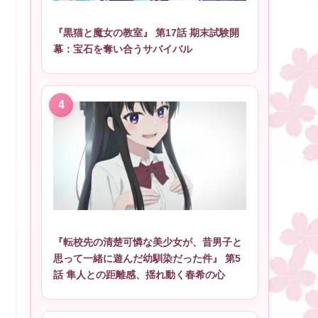
『黒猫と魔女の教室』 第17話 期末試験開
幕：宝石を奪い合うサバイバル
『転校先の清楚可憐な美少女が、昔男子と
思って一緒に遊んだ幼馴染だった件』 第5
話 隼人との距離感、揺れ動く春希の心