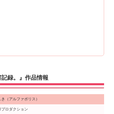
察記録。』作品情報
しき（アルファポリス）
葦プロダクション