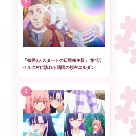
『領民0人スタートの辺境領主様』 第4話
イルク村に訪れる隣国の領主エルダン