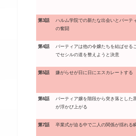
第3話
ハルム学院での新たな出会いとバーテ
の奮闘
第4話
バーティアは他の令嬢たちを結ばせる
でセシルの道を整えようと決意
第5話
嫌がらせが日に日にエスカレートする
第6話
バーティア嬢を階段から突き落とした
が浮かび上がる
第7話
卒業式が迫る中で二人の関係が揺れる