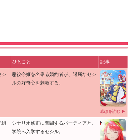
ひとこと
記事
セシ
悪役令嬢を名乗る婚約者が、退屈なセシ
ルの好奇心を刺激する。
感想を読む ▶
記録
シナリオ修正に奮闘するバーティアと、
学院へ入学するセシル。