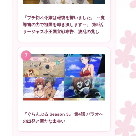
『ブチ切れ令嬢は報復を誓いました。 ～魔
導書の力で祖国を叩き潰します～』 第5話
サージャス小王国宣戦布告、波乱の兆し
『ぐらんぶる Season 3』 第4話 パラオへ
の出発と新たな出会い