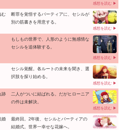
感想を読む ▶
臨む
断罪を覚悟するバーティアに、セシルが
別の筋書きを用意する。
感想を読む ▶
もしもの世界で、人形のように無感情な
セシルを追体験する。
感想を読む ▶
セシル覚醒。各ルートの未来を聞き、選
択肢を探り始める。
感想を読む ▶
軌跡
二人がついに結ばれる。だがヒローニア
の件は未解決。
感想を読む ▶
結婚
最終回。2年後、セシルとバーティアの
結婚式。世界一幸せな花嫁へ。