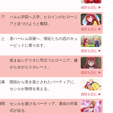
感想を読む ▶
ィア
ハルム学院へ入学。ヒロインのヒローニ
アと近づけようと奮闘。
感想を読む ▶
こと
逆ハーレム回避へ、側近たちの恋のキュ
ーピッドに乗り出す。
感想を読む ▶
進まぬシナリオに苛立つヒローニア。嫌
がらせがエスカレート。
感想を読む ▶
黒幕
階段から突き落とされたバーティアに、
セシルが激情を覚える。
感想を読む ▶
瞬間
セシルを避けるバーティア。運命の卒業
式が迫る。