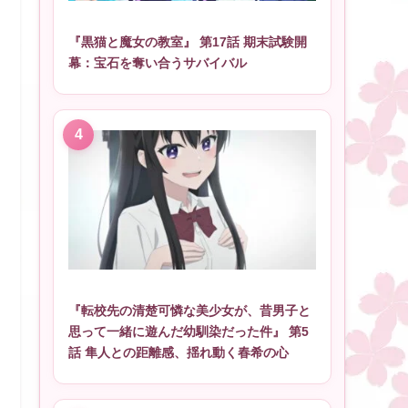
『黒猫と魔女の教室』 第17話 期末試験開
幕：宝石を奪い合うサバイバル
『転校先の清楚可憐な美少女が、昔男子と
思って一緒に遊んだ幼馴染だった件』 第5
話 隼人との距離感、揺れ動く春希の心