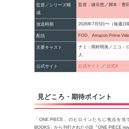
監督：鎌谷悠／脚本：豊
監督／シリーズ構
成
2026年7月5日〜（毎週日
放送時期
FOD、Amazon Prime V
配信
ナミ：岡村明美／ニコ・
主要キャスト
人
公式サイト
／
公式X
公式サイト
見どころ・期待ポイント
「ONE PIECE」のヒロインたちに焦点を
BOOKS」から刊行された小説『ONE PIECE nove