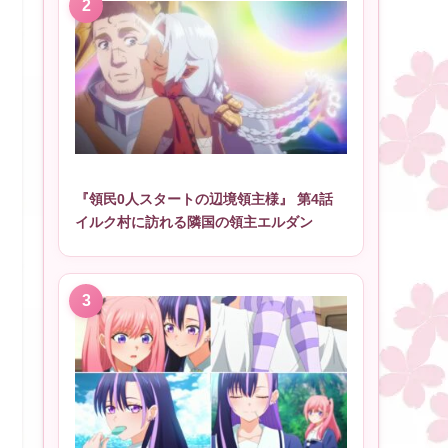
『領民0人スタートの辺境領主様』 第4話
イルク村に訪れる隣国の領主エルダン