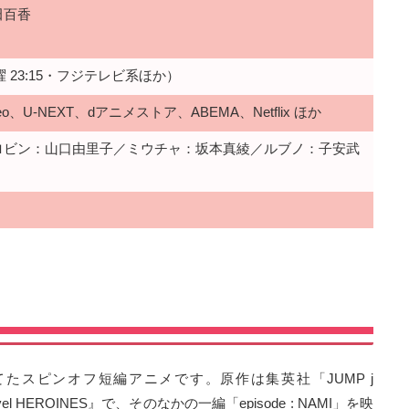
田百香
曜 23:15・フジテレビ系ほか）
ideo、U-NEXT、dアニメストア、ABEMA、Netflix ほか
ロビン：山口由里子／ミウチャ：坂本真綾／ルブノ：子安武
当てたスピンオフ短編アニメです。原作は集英社「JUMP j
l HEROINES』で、そのなかの一編「episode : NAMI」を映