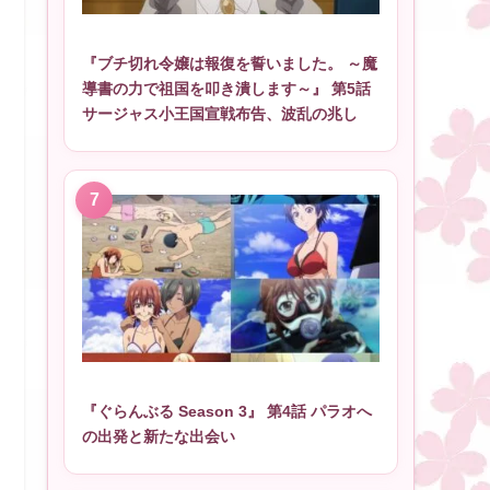
『ブチ切れ令嬢は報復を誓いました。 ～魔
導書の力で祖国を叩き潰します～』 第5話
サージャス小王国宣戦布告、波乱の兆し
『ぐらんぶる Season 3』 第4話 パラオへ
の出発と新たな出会い