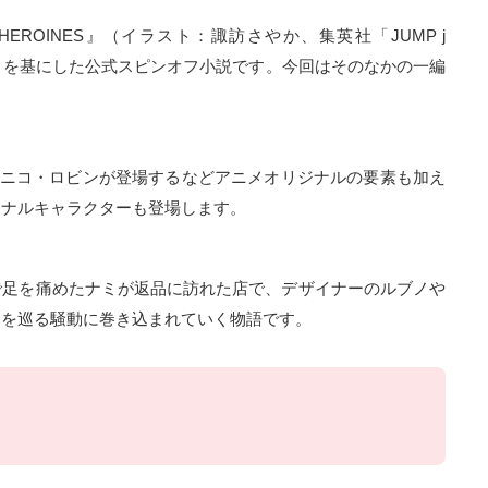
l HEROINES』（イラスト：諏訪さやか、集英社「JUMP j
CE」を基にした公式スピンオフ小説です。今回はそのなかの一編
にしつつ、ニコ・ロビンが登場するなどアニメオリジナルの要素も加え
ジナルキャラクターも登場します。
で足を痛めたナミが返品に訪れた店で、デザイナーのルブノや
ーを巡る騒動に巻き込まれていく物語です。