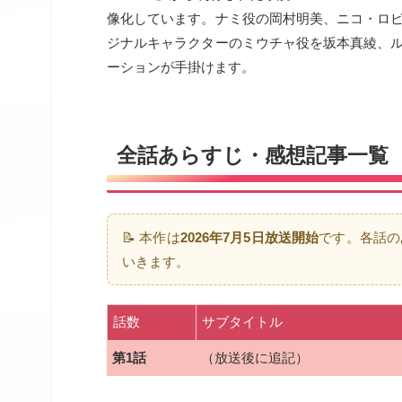
像化しています。ナミ役の岡村明美、ニコ・ロ
ジナルキャラクターのミウチャ役を坂本真綾、
ーションが手掛けます。
全話あらすじ・感想記事一覧
📝 本作は
2026年7月5日放送開始
です。各話の
いきます。
話数
サブタイトル
第1話
（放送後に追記）