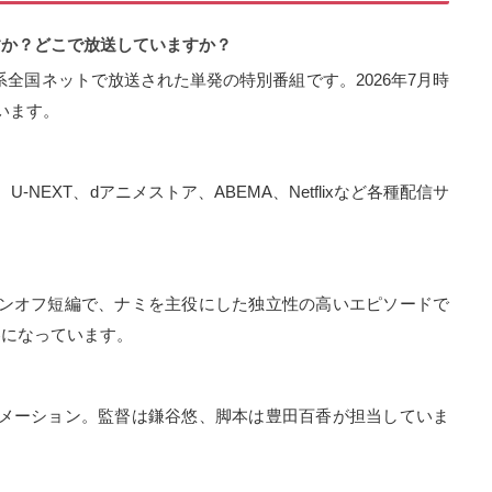
送ですか？どこで放送していますか？
レビ系全国ネットで放送された単発の特別番組です。2026年7月時
います。
deo、U-NEXT、dアニメストア、ABEMA、Netflixなど各種配信サ
スピンオフ短編で、ナミを主役にした独立性の高いエピソードで
容になっています。
アニメーション。監督は鎌谷悠、脚本は豊田百香が担当していま