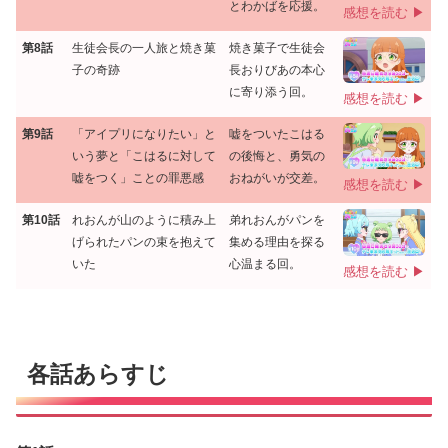
とわかばを応援。
感想を読む ▶
第8話
生徒会長の一人旅と焼き菓
焼き菓子で生徒会
子の奇跡
長おりびあの本心
に寄り添う回。
感想を読む ▶
第9話
「アイプリになりたい」と
嘘をついたこはる
いう夢と「こはるに対して
の後悔と、勇気の
嘘をつく」ことの罪悪感
おねがいが交差。
感想を読む ▶
第10話
れおんが山のように積み上
弟れおんがパンを
げられたパンの束を抱えて
集める理由を探る
いた
心温まる回。
感想を読む ▶
各話あらすじ