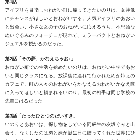
第1話
アイプリを目指しおねがい町に帰ってきたいのりは、女神像
にチャンスがほしいとおねがいする。人気アイプリのあおい
と出会い、小さな女の子のおねがいに応えるうち、不思議な
ぬいぐるみのフォーチュが現れて、ミラーパクトとおねがい
ジュエルを授かるのだった。
第2話「その夢、かなえちゃお♪」
おねがい町での生活を始めたいのりは、おねがい中学であお
いと同じクラスになる。放課後に連れて行かれためが姉ぇの
カフェで、町の人々のおねがいをかなえるおねがいかなえ隊
に入ってほしいと頼まれるいのり。最初の相手は同じ学校の
先輩こはるだった。
第3話「たったひとつのだいすき」
いのりとあおいは、探し物をしている同級生の友坂ぐみと出
会う。なくしたのは弟と妹が誕生日に贈ってくれた世界にひ