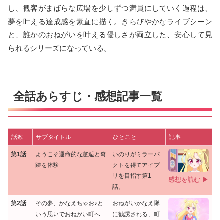
し、観客がまばらな広場を少しずつ満員にしていく過程は、
夢を叶える達成感を素直に描く。きらびやかなライブシーン
と、誰かのおねがいを叶える優しさが両立した、安心して見
られるシリーズになっている。
全話あらすじ・感想記事一覧
話数
サブタイトル
ひとこと
記事
第1話
ようこそ運命的な邂逅と奇
いのりがミラーパ
跡を体験
クトを得てアイプ
リを目指す第1
感想を読む ▶
話。
第2話
その夢、かなえちゃお♪と
おねがいかなえ隊
いう思いでおねがい町へ
に勧誘される、町