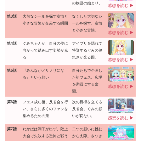
の物語の始まり。
感想を読む ▶
第3話
大切なシールを探す友情と
なくした大切なシ
小さな冒険が交差する瞬間
ールを探す、友情
と小さな冒険。
感想を読む ▶
第4話
ぐみちゃんが、自分の夢に
アイプリを隠れて
向かって踏み出す姿勢が光
特訓するぐみの健
る
気さが光る回。
感想を読む ▶
第5話
『みんながノリノリにな
自分たちで企画し
る』という願い
た初フェス。広場
を満員にする奮
感想を読む ▶
闘。
第6話
フェス成功後、反省会を行
次の目標を立てる
い、さらに多くのファンを
反省会。ぐみの願
集めるための策
いが切ない。
感想を読む ▶
第7話
わかばは調子が出ず、陸上
二つの願いに挑む
大会で失敗する恐怖と戦う
かなえ隊。さつき