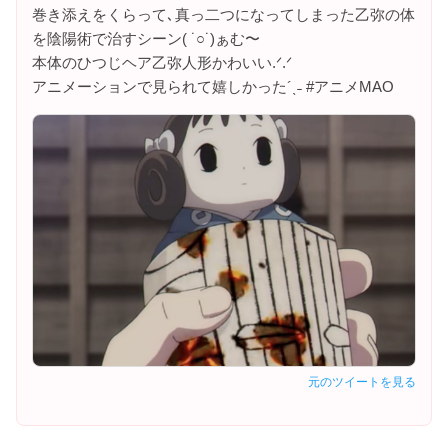
巻き添えをくらって､真っ二つになってしまった乙弥の体
を陰陽術で治すシーン( ˙○˙)ぁむ〜
本体のひつじヘア乙弥人形かわいい.ᐟ.ᐟ
アニメーションで見られて嬉しかった´ˎ˗ #アニメMAO
元のツイートを見る