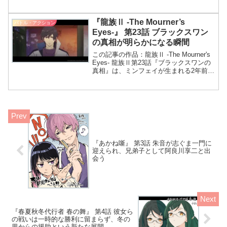
地形と炎を巧みに操り翻弄し、かつての
村長が語る相模の過去が明らかになる第9
話。防戦一方のモールに怒りの炎を纏い
『龍族Ⅱ -The Mourner’s
バトル・アクション
帰還した蒼、めっちゃカッコいいんだよ
Eyes-』 第23話 ブラックスワン
ね！E‑RDEの灯怪獣使いが囲む展開も面
の真相が明らかになる瞬間
白い。
この記事の作品：龍族Ⅱ -The Mourner's
Eyes- 龍族Ⅱ第23話『ブラックスワンの
真相』は、ミンフェイが生まれる2年前に
起きた事件を再び描くことで物語の核心
へと迫ります。今回の放送では、レナー
タとしてのリンの過去と
『あかね噺』 第3話 朱音が志ぐま一門に
迎えられ、兄弟子として阿良川享二と出
会う
『春夏秋冬代行者 春の舞』 第4話 彼女ら
の戦いは一時的な勝利に留まらず、冬の
里からの援助という新たな展開