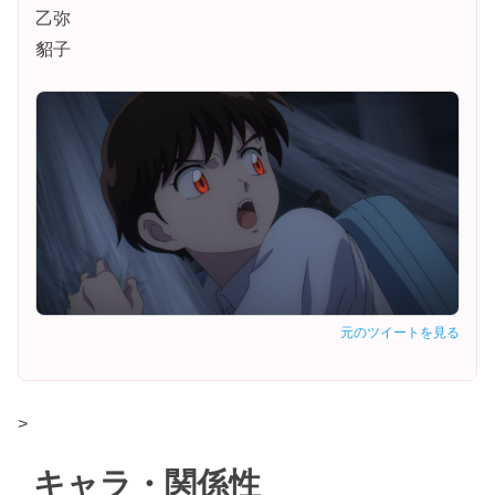
乙弥
貂子
元のツイートを見る
>
キャラ・関係性