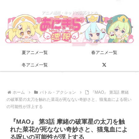
アニメ感想・ネットの反応まとめ
夏アニメ一覧
春アニメ一覧
冬アニメ一覧
ホーム
バトル・アクション
『MAO』 第3話 摩緒
の破軍星の太刀を触れた菜花が死なない奇妙さと、猫鬼血による呪い
の可能性が浮上する
『MAO』 第3話 摩緒の破軍星の太刀を触
れた菜花が死なない奇妙さと、猫鬼血によ
る呪いの可能性が浮上する