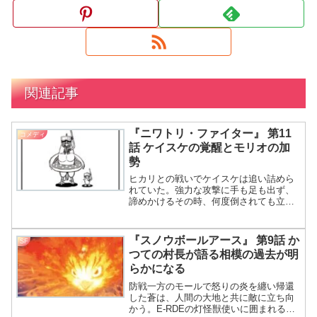
関連記事
『ニワトリ・ファイター』 第11
コメディ
話 ケイスケの覚醒とモリオの加
勢
ヒカリとの戦いでケイスケは追い詰めら
れていた。強力な攻撃に手も足も出ず、
諦めかけるその時、何度倒されても立ち
上がるケイジの姿が目に飛び込んできた
んだ。ケイジの不屈ぶりに心を揺さぶら
れ、ケイスケの中に眠っていた力が覚醒
『スノウボールアース』 第9話 か
SF
さあ、次は何の話を盛り上げようかな？
つての村長が語る相模の過去が明
今回のニワトリファイターは11羽だわ
らかになる
ね！
防戦一方のモールで怒りの炎を纏い帰還
した蒼は、人間の大地と共に敵に立ち向
かう。E‑RDEの灯怪獣使いに囲まれるも