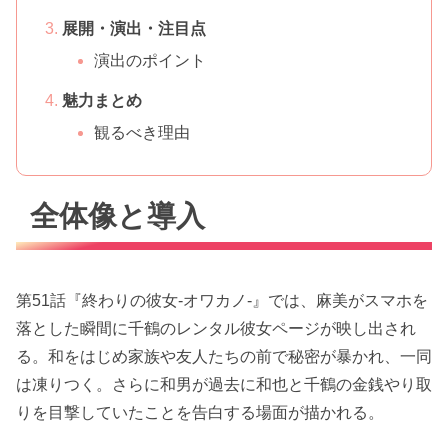
展開・演出・注目点
演出のポイント
魅力まとめ
観るべき理由
全体像と導入
第51話『終わりの彼女-オワカノ-』では、麻美がスマホを
落とした瞬間に千鶴のレンタル彼女ページが映し出され
る。和をはじめ家族や友人たちの前で秘密が暴かれ、一同
は凍りつく。さらに和男が過去に和也と千鶴の金銭やり取
りを目撃していたことを告白する場面が描かれる。