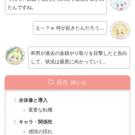
たんですね。
え～？ｗ 何が起きたんだろう…
和男が過去の金銭やり取りを目撃したと告白
して、状況は最悪に向かっていく。
目次
全体像と導入
重要な転機
キャラ・関係性
感情の揺れ