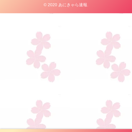
© 2020 あにきゃら速報.