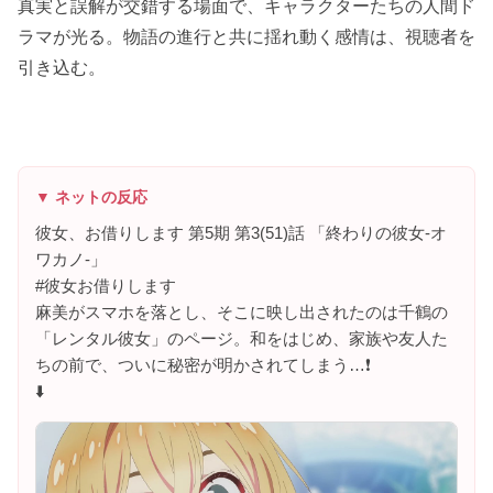
真実と誤解が交錯する場面で、キャラクターたちの人間ド
ラマが光る。物語の進行と共に揺れ動く感情は、視聴者を
引き込む。
▼ ネットの反応
彼女、お借りします 第5期 第3(51)話 「終わりの彼女-オ
ワカノ-」
#彼女お借りします
麻美がスマホを落とし、そこに映し出されたのは千鶴の
「レンタル彼女」のページ。和をはじめ、家族や友人た
ちの前で、ついに秘密が明かされてしまう…❗
⬇️