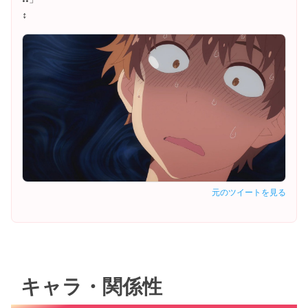
↕️
元のツイートを見る
キャラ・関係性