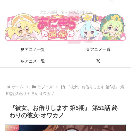
アニメ感想・ネットの反応まとめ
夏アニメ一覧
春アニメ一覧
冬アニメ一覧
ホーム
ラブコメ
『彼女、お借りします 第5期』 第
51話 終わりの彼女-オワカノ
『彼女、お借りします 第5期』 第51話 終
わりの彼女-オワカノ
ラブコメ