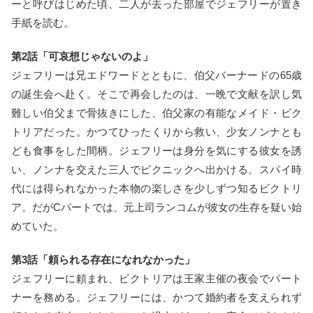
ーと呼びはじめた頃、二人が去った部屋でジェフリーが置き
手紙を読む。
第2話「可哀想じゃないのよ」
ジェフリーは兄エドワードとともに、伯父バーナードの65歳
の誕生会へ赴く。そこで再会したのは、一晩で文献を訳し気
難しい伯父まで骨抜きにした、伯父家の有能なメイド・ビク
トリアだった。かつてひったくりから救い、少女ノンナとも
ども食事をした間柄。ジェフリーは身分を気にする彼女を誘
い、ノンナを交えた三人でピクニックへ出かける。スパイ時
代には得られなかった本物の楽しさを少しずつ知るビクトリ
ア。だがCパートでは、元上司ランコムが彼女の生存を疑い始
めていた。
第3話「頼られる存在になれなかった」
ジェフリーに頼まれ、ビクトリアは王家主催の夜会でパート
ナーを務める。ジェフリーには、かつて婚約者を支えられず