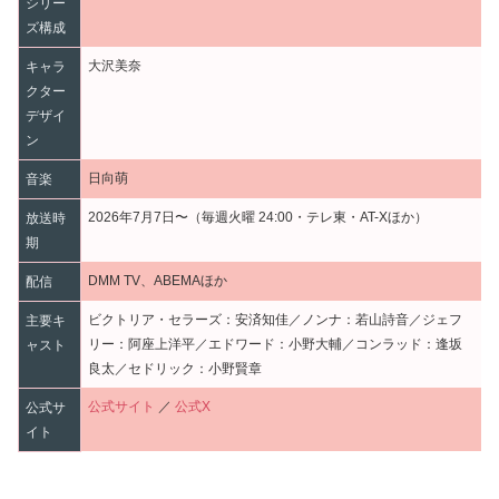
シリー
ズ構成
大沢美奈
キャラ
クター
デザイ
ン
日向萌
音楽
2026年7月7日〜（毎週火曜 24:00・テレ東・AT-Xほか）
放送時
期
DMM TV、ABEMAほか
配信
ビクトリア・セラーズ：安済知佳／ノンナ：若山詩音／ジェフ
主要キ
リー：阿座上洋平／エドワード：小野大輔／コンラッド：逢坂
ャスト
良太／セドリック：小野賢章
公式サイト
／
公式X
公式サ
イト