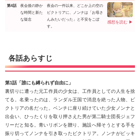
第4話
夜会後の静か
夜会の一件以来、どこか上の空の
な時間と新た
ビクトリアに、ノンナは「お母さ
な疑念
んみたいだった」と不安をこぼ
感想を読む ▶
す。
各話あらすじ
第1話「誰にも縛られず自由に」
裏切りに遭った元工作員の少女は、工作員としての人生を捨
てる。名乗ったのは、ランダル王国で消息を絶った人物、ビ
クトリアの名だった。ベンチに座り続けていた少女ノンナと
出会い、ひったくりを取り押さえた男が第二騎士団長ジェフ
リーだと知る。青いリボンを贈り、施設へ帰そうとする手を
振り切ってノンナを引き取ったビクトリア。ノンナがビッキ