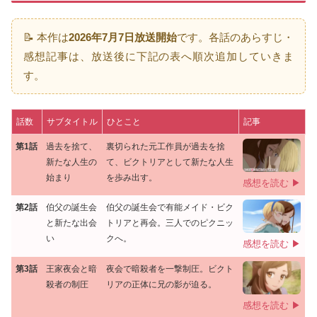
📝 本作は
2026年7月7日放送開始
です。各話のあらすじ・
感想記事は、放送後に下記の表へ順次追加していきま
す。
話数
サブタイトル
ひとこと
記事
第1話
過去を捨て、
裏切られた元工作員が過去を捨
新たな人生の
て、ビクトリアとして新たな人生
始まり
を歩み出す。
感想を読む ▶
第2話
伯父の誕生会
伯父の誕生会で有能メイド・ビク
と新たな出会
トリアと再会。三人でのピクニッ
い
クへ。
感想を読む ▶
第3話
王家夜会と暗
夜会で暗殺者を一撃制圧。ビクト
殺者の制圧
リアの正体に兄の影が迫る。
感想を読む ▶