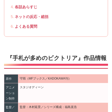
各話あらすじ
ネットの反応・総括
よくある質問
『手札が多めのビクトリア』作品情報
守雨（MFブックス／KADOKAWA刊）
原作
スタジオディーン
アニメ
ーショ
ン制作
監督：木村延景／シリーズ構成：福島直浩
監督／