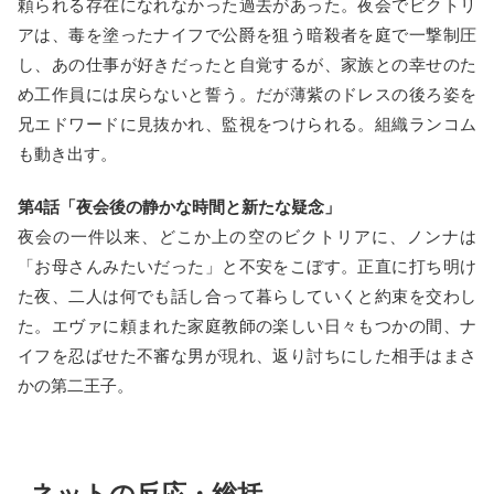
頼られる存在になれなかった過去があった。夜会でビクトリ
アは、毒を塗ったナイフで公爵を狙う暗殺者を庭で一撃制圧
し、あの仕事が好きだったと自覚するが、家族との幸せのた
め工作員には戻らないと誓う。だが薄紫のドレスの後ろ姿を
兄エドワードに見抜かれ、監視をつけられる。組織ランコム
も動き出す。
第4話「夜会後の静かな時間と新たな疑念」
夜会の一件以来、どこか上の空のビクトリアに、ノンナは
「お母さんみたいだった」と不安をこぼす。正直に打ち明け
た夜、二人は何でも話し合って暮らしていくと約束を交わし
た。エヴァに頼まれた家庭教師の楽しい日々もつかの間、ナ
イフを忍ばせた不審な男が現れ、返り討ちにした相手はまさ
かの第二王子。