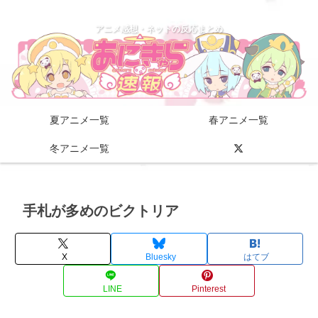
アニメ感想・ネットの反応まとめ
夏アニメ一覧
春アニメ一覧
冬アニメ一覧
手札が多めのビクトリア
X
Bluesky
はてブ
LINE
Pinterest