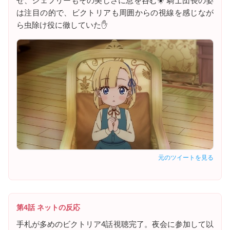
せ、ジェフリーもその美しさに息を呑む☀️ 騎士団長の姿
は注目の的で、ビクトリアも周囲からの視線を感じなが
ら虫除け役に徹していた✋
元のツイートを見る
第4話 ネットの反応
手札が多めのビクトリア4話視聴完了。夜会に参加して以