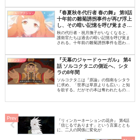
る姿を見せるものの、結局決壊へと向か
う。ケイジやエリザベスらは街の人々を
救うため、最後まで戦い続ける。 モリオ
『春夏秋冬代行者 春の舞』 第9話
バトル・アクション
が巨大化してダム壁に
十年前の雛菊誘拐事件が再び浮上
し、その暗い記憶を呼び覚まされ
る
秋の代行者・祝月撫子がいなくなると、
護衛官たちは過去の暗い記憶を呼び覚ま
される。十年前の雛菊誘拐事件を思わせ
る賊の暴走は、春夏秋冬代行者全体に緊
張感をもたらす。本話では失われた撫子
を取り戻すため、冬の代行者・寒椿狼星
『天幕のジャードゥーガル』 第4
ファンタジー
がさくらへ連絡を試みる姿が描かれる。
話 ソルコクタニの側近へ、シタ
春夏秋冬代行者の第9話だよ！おっ、今度
ラの8年間
は撫子がいないね。
ソルコクタニは『原論』の指南をシタラ
に求め、「世界は草原よりも広い」と知
を欲する。だがその本は奪われたもので
あり、施しとして与えられる屈辱にシタ
ラは「この怒りを忘れちゃいけない」と
誓う。やがてチンギス・カンが崩御し、
末子相続でトルイが遺産と軍事力の大半
を継ぐも、二年に及ぶクリルタイの末に
即位したのはオゴタイだった。
『リィンカーネーションの花弁』 第4話
「信じるであります」という言葉ととも
に、二人の関係に変化が