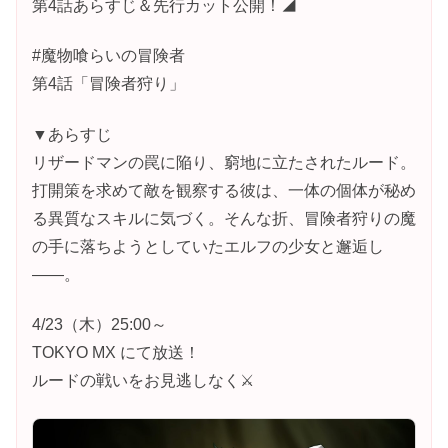
第4話あらすじ＆先行カット公開！◢
#魔物喰らいの冒険者
第4話「冒険者狩り」
▼あらすじ
リザードマンの罠に陥り、窮地に立たされたルード。
打開策を求めて敵を観察する彼は、一体の個体が秘め
る異質なスキルに気づく。そんな折、冒険者狩りの魔
の手に落ちようとしていたエルフの少女と邂逅し
――。
4/23（木）25:00～
TOKYO MX にて放送！
ルードの戦いをお見逃しなく⚔