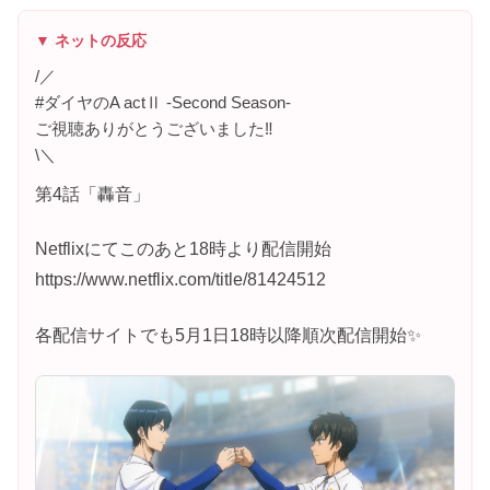
▼ ネットの反応
/／
#ダイヤのA actⅡ -Second Season-
ご視聴ありがとうございました‼️
\＼
第4話「轟音」
Netflixにてこのあと18時より配信開始
https://www.netflix.com/title/81424512
各配信サイトでも5月1日18時以降順次配信開始✨