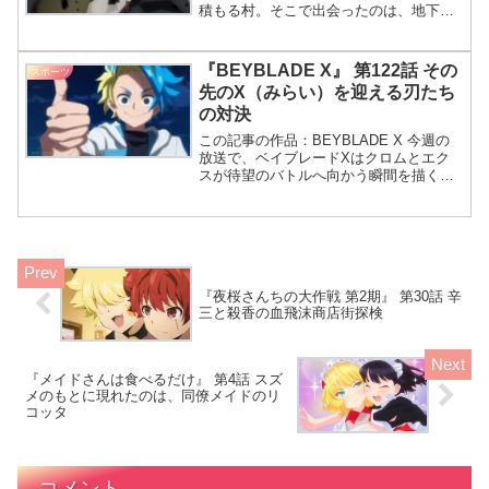
積もる村。そこで出会ったのは、地下牢
のような石垣の中で暮らす儚げな少年だ
った。少年の抱える痛みと、消えゆく記
憶。怪奇現象が混ざり合う不思議な力と
『BEYBLADE X』 第122話 その
スポーツ
は何か。黒い雪が降る村って…なんだか
先のX（みらい）を迎える刃たち
ファンタジーみたいじゃない？石垣の中
の対決
に少年がいるとか、不思議なのね
この記事の作品：BEYBLADE X 今週の
放送で、ベイブレードXはクロムとエク
スが待望のバトルへ向かう瞬間を描く。
全ての熱量が一つに集まる場面を見逃す
手はない。 今回の話、やっぱりエクスと
クロムの対決がメインだね！ そうだわ。
公式あらすじ
『夜桜さんちの大作戦 第2期』 第30話 辛
三と殺香の血飛沫商店街探検
『メイドさんは食べるだけ』 第4話 スズ
メのもとに現れたのは、同僚メイドのリ
コッタ
コメント