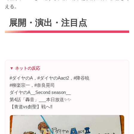
える。
展開・演出・注目点
▼ ネットの反応
#ダイヤのA，#ダイヤのAact2，#降谷暁
#柳楽宗一，#奈良晃司
ダイヤのA__Second season__
第4話「轟音」___本日放送✨✨
【青道vs創聖】戦へ‼️