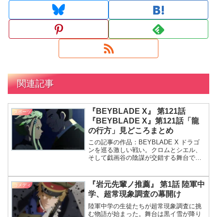
関連記事
『BEYBLADE X』 第121話
スポーツ
『BEYBLADE X』第121話「龍
の行方」見どころまとめ
この記事の作品：BEYBLADE X ドラゴ
ンを巡る激しい戦い。クロムとシエル、
そして戯画谷の陰謀が交錯する舞台で、
予想外の人物も登場します。 今回の話題
はドラゴンの行方だわね！ そうですね。
クロムとシエルが対峙する展開が見どこ
『岩元先輩ノ推薦』 第1話 陸軍中
コメディ
ろです。 え
学、超常現象調査の幕開け
陸軍中学の生徒たちが超常現象調査に挑
む物語が始まった。舞台は黒イ雪が降り