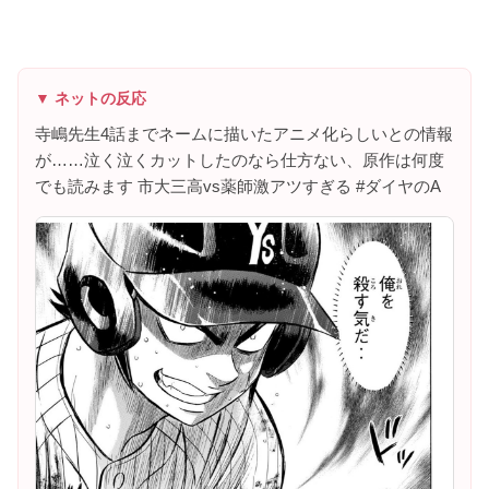
▼ ネットの反応
寺嶋先生4話までネームに描いたアニメ化らしいとの情報
が……泣く泣くカットしたのなら仕方ない、原作は何度
でも読みます 市大三高vs薬師激アツすぎる #ダイヤのA