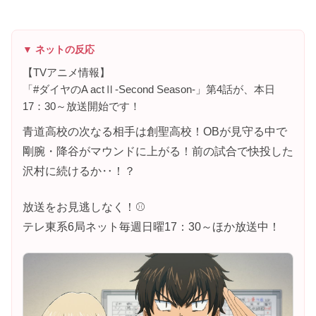
▼ ネットの反応
【TVアニメ情報】
「#ダイヤのA actⅡ-Second Season-」第4話が、本日
17：30～放送開始です！
青道高校の次なる相手は創聖高校！OBが見守る中で
剛腕・降谷がマウンドに上がる！前の試合で快投した
沢村に続けるか‥！？
放送をお見逃しなく！⚾
テレ東系6局ネット毎週日曜17：30～ほか放送中！