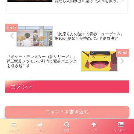
吾たち火消隊は命懸けで人々を救う。第
11話では、深雪と少女お七の出会いも描
かれ、狐火の陰謀が続く中、燃え盛る深
川の街が舞台となる。 炎の波に飲まれる
江戸はどうなるん
『灰原くんの強くて青春ニューゲーム』
第10話 夏希と芹香のバンド結成決定
『ポケットモンスター（新シリーズ）』
第139話 メタモンが船内で変身パニック
を引き起こす
コメント
コメントを書き込む
メニュー
ホーム
検索
トップ
サイドバー