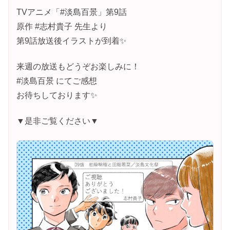
TVアニメ「#淡島百景」第9話
原作 #志村貴子 先生より
第9話放送後イラストが到着✨
来週の放送もどうぞお楽しみに！
#淡島百景 にてご感想
お待ちしております✨
▼是非ご覧ください▼