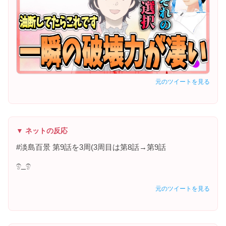
元のツイートを見る
▼ ネットの反応
#淡島百景 第9話を3周(3周目は第8話→第9話
ඉ_ඉ
元のツイートを見る