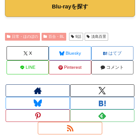
Blu-rayを探す
日常・ほのぼの
百合・BL
9話
淡島百景
X
Bluesky
はてブ
LINE
Pinterest
コメント