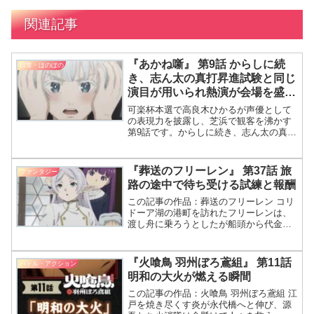
関連記事
『あかね噺』 第9話 からしに続
日常・ほのぼの
き、志ん太の真打昇進試験と同じ
演目が用いられ熱演が会場を盛り
上げます
可楽杯本選で高良木ひかるが声優として
の表現力を披露し、芝浜で観客を沸かす
第9話です。からしに続き、志ん太の真打
昇進試験と同じ演目が用いられ、熱演が
会場を盛り上げます。第9話、ひかるが芝
浜で熱演するんだって。期待だわね！声
『葬送のフリーレン』 第37話 旅
ファンタジー
優としての表現力を披露したいって、志
路の途中で待ち受ける試練と報酬
ん太と同じ演目か…興味津々。
この記事の作品：葬送のフリーレン コリ
ドーア湖の港町を訪れたフリーレンは、
渡し舟に乗ろうとしたが船頭から代金不
足を告げられる。そこで提示された条件
――島の修道院に眠る『ヒンメルの自
伝』を探し出すこと――が今回の第37話
『火喰鳥 羽州ぼろ鳶組』 第11話
バトル・アクション
の核心となる。 フリー
明和の大火が燃える瞬間
この記事の作品：火喰鳥 羽州ぼろ鳶組 江
戸を焼き尽くす炎が永代橋へと伸び、源