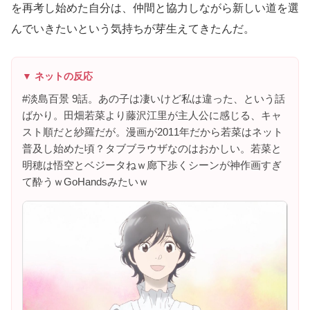
を再考し始めた自分は、仲間と協力しながら新しい道を選
んでいきたいという気持ちが芽生えてきたんだ。
▼ ネットの反応
#淡島百景 9話。あの子は凄いけど私は違った、という話
ばかり。田畑若菜より藤沢江里が主人公に感じる、キャ
スト順だと紗羅だが。漫画が2011年だから若菜はネット
普及し始めた頃？タブブラウザなのはおかしい。若菜と
明穂は悟空とベジータねｗ廊下歩くシーンが神作画すぎ
て酔うｗGoHandsみたいｗ