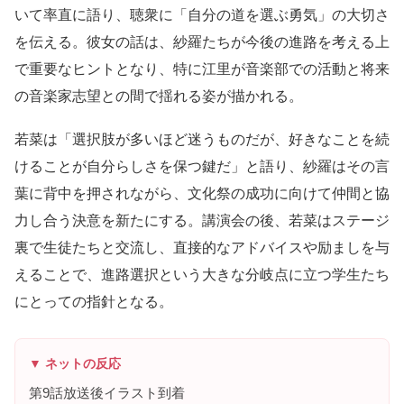
いて率直に語り、聴衆に「自分の道を選ぶ勇気」の大切さ
を伝える。彼女の話は、紗羅たちが今後の進路を考える上
で重要なヒントとなり、特に江里が音楽部での活動と将来
の音楽家志望との間で揺れる姿が描かれる。
若菜は「選択肢が多いほど迷うものだが、好きなことを続
けることが自分らしさを保つ鍵だ」と語り、紗羅はその言
葉に背中を押されながら、文化祭の成功に向けて仲間と協
力し合う決意を新たにする。講演会の後、若菜はステージ
裏で生徒たちと交流し、直接的なアドバイスや励ましを与
えることで、進路選択という大きな分岐点に立つ学生たち
にとっての指針となる。
▼ ネットの反応
第9話放送後イラスト到着