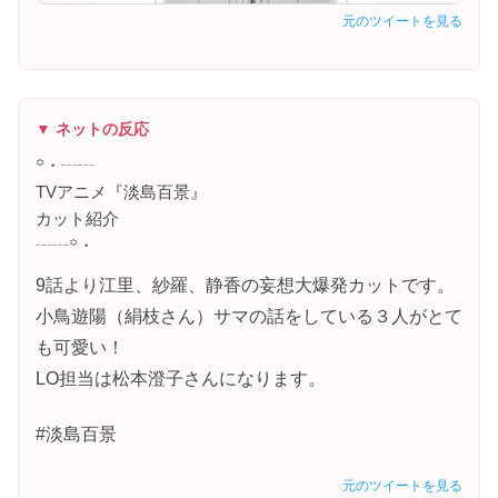
元のツイートを見る
▼ ネットの反応
꙳・┄┄
TVアニメ『淡島百景』
カット紹介
┄┄꙳・
9話より江里、紗羅、静香の妄想大爆発カットです。
小鳥遊陽（絹枝さん）サマの話をしている３人がとて
も可愛い！
LO担当は松本澄子さんになります。
#淡島百景
元のツイートを見る