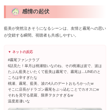
感情の起伏
藍美が突然泣きそうになるシーンは、友情と霧尾への思い
が交錯する瞬間。視聴者も共感しやすい。
▼ ネットの反応
#霧尾ファンクラブ
6話見た！皐月は桃瀬狙いなのね、その桃瀬は波で、波は
たぶん藍美といたくて藍美は霧尾で、霧尾は…LINEのと
ころは辛すぎたな
桃瀬、霧尾、藍美、波の4人のデートおもろかったw
そこに店長がドラゴン霧尾をぶっ込むことでカオスにw
それを見守る星羅、限界ヲタクすぎるw
温度差凄いな