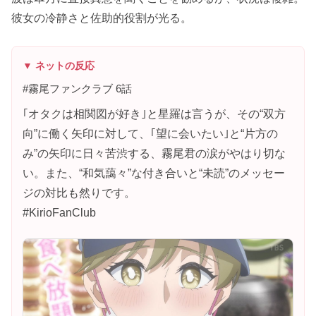
彼女の冷静さと佐助的役割が光る。
▼ ネットの反応
#霧尾ファンクラブ 6話
｢オタクは相関図が好き｣と星羅は言うが、その“双方
向”に働く矢印に対して、｢望に会いたい｣と“片方の
み”の矢印に日々苦渋する、霧尾君の涙がやはり切な
い。また、“和気藹々”な付き合いと“未読”のメッセー
ジの対比も然りです。
#KirioFanClub