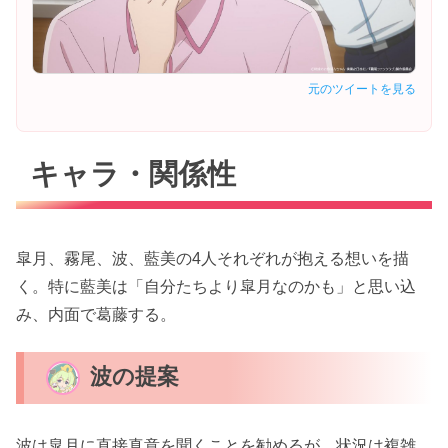
元のツイートを見る
キャラ・関係性
皐月、霧尾、波、藍美の4人それぞれが抱える想いを描
く。特に藍美は「自分たちより皐月なのかも」と思い込
み、内面で葛藤する。
波の提案
波は皐月に直接真意を聞くことを勧めるが、状況は複雑。