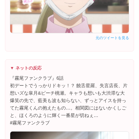
元のツイートを見る
▼ ネットの反応
『霧尾ファンクラブ』6話
初デートでうっかりドキッ！？ 饒舌星羅、失言店長、片
想いズな皐月&ピーチ桃瀬。キャラも想いも大渋滞な大
爆笑の先で、藍美も波も知らない、ずっとアイスを持っ
てた霧尾くんの抱えたもの…。相関図にはないかくしご
と、ほくろのように輝く一番星が切ねぇ…
#霧尾ファンクラブ