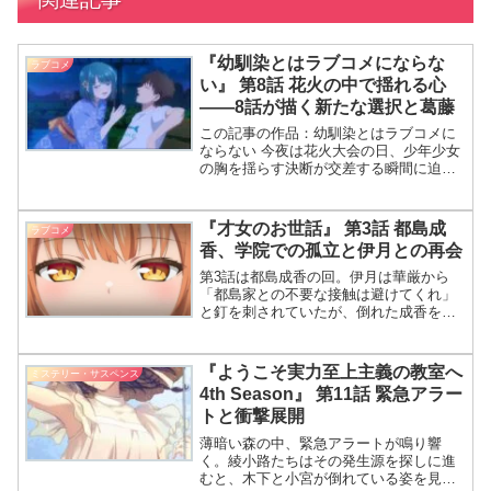
『幼馴染とはラブコメにならな
ラブコメ
い』 第8話 花火の中で揺れる心
――8話が描く新たな選択と葛藤
この記事の作品：幼馴染とはラブコメに
ならない 今夜は花火大会の日、少年少女
の胸を揺らす決断が交差する瞬間に迫
る。舞台は静かな公園、そしてそこへ突
如現れる混乱と誤解。それぞれの心に芽
生える小さな不安が、物語を大きく動か
『才女のお世話』 第3話 都島成
ラブコメ
していく。 花火でいっぱ
香、学院での孤立と伊月との再会
第3話は都島成香の回。伊月は華厳から
「都島家との不要な接触は避けてくれ」
と釘を刺されていたが、倒れた成香を保
健室へ運んだことで十年ぶりの再会を果
たす。実は伊月は十歳の頃、母とともに
都島家へ身を寄せ、成香のお世話係をし
『ようこそ実力至上主義の教室へ
ミステリー・サスペンス
ていた。学院で不良やヤクザと誤解され
4th Season』 第11話 緊急アラー
て友達ができない彼女のため、伊月は歓
トと衝撃展開
迎会のお茶会に成香を誘い、誤解を解い
ていく。
薄暗い森の中、緊急アラートが鳴り響
く。綾小路たちはその発生源を探しに進
むと、木下と小宮が倒れている姿を見つ