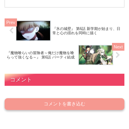
ける。おっと、みんな注意して！緊急ア
ラートって聞こえるわね。は？それ、ど
ういうことですか？え～？ｗ 何が起きて
るんだろう？落ちたのは斜面からだって
さ。小宮は意識を失ったままだよ！
『氷の城壁』 第6話 新学期が始まり、日
常と心の揺れを同時に描く
『魔物喰らいの冒険者～俺だけ魔物を喰
らって強くなる～』 第6話 パーティ結成
コメント
コメントを書き込む