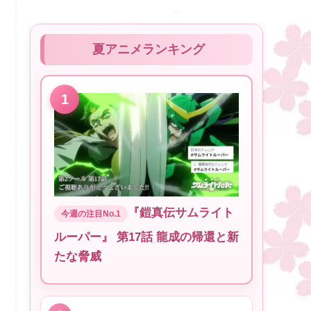
夏アニメランキング
『鎧真伝サムライト
ルーパー』 第17話 龍成の帰還と新
たな脅威