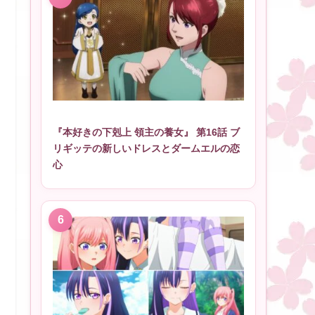
『本好きの下剋上 領主の養女』 第16話 ブ
リギッテの新しいドレスとダームエルの恋
心