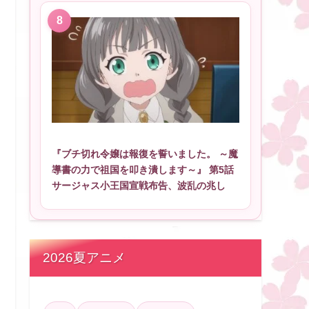
『ブチ切れ令嬢は報復を誓いました。 ～魔
導書の力で祖国を叩き潰します～』 第5話
サージャス小王国宣戦布告、波乱の兆し
2026夏アニメ