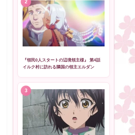
『領民0人スタートの辺境領主様』 第4話
イルク村に訪れる隣国の領主エルダン