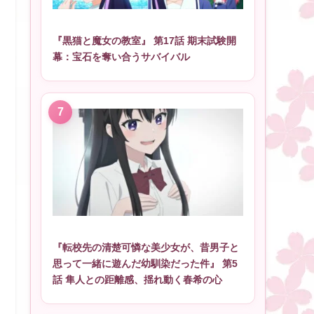
『黒猫と魔女の教室』 第17話 期末試験開
幕：宝石を奪い合うサバイバル
『転校先の清楚可憐な美少女が、昔男子と
思って一緒に遊んだ幼馴染だった件』 第5
話 隼人との距離感、揺れ動く春希の心