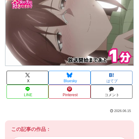
X
Bluesky
はてブ
LINE
Pinterest
コメント
2026.06.15
この記事の作品：