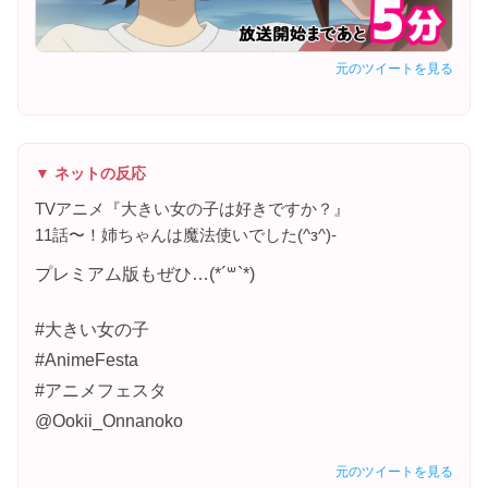
元のツイートを見る
▼ ネットの反応
TVアニメ『大きい女の子は好きですか？』
11話〜！姉ちゃんは魔法使いでした(^з^)-
プレミアム版もぜひ…(*´꒳`*)
#大きい女の子
#AnimeFesta
#アニメフェスタ
@Ookii_Onnanoko
元のツイートを見る