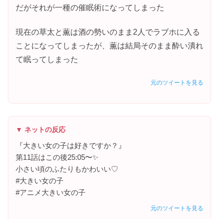
だがそれが一種の催眠術になってしまった
現在の草太と薫は酒の勢いのまま2人でラブホに入る
ことになってしまったが、薫は結局そのまま酔い潰れ
て眠ってしまった
元のツイートを見る
▼ ネットの反応
『大きい女の子は好きですか？』
第11話はこの後25:05〜✨
小さい頃のふたりもかわいい♡
#大きい女の子
#アニメ大きい女の子
元のツイートを見る