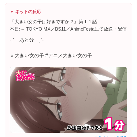
▼ ネットの反応
『大きい女の子は好きですか？』第１１話
本日:～ TOKYO MX／BS11／AnimeFestaにて放送・配信
˗ˏˋ あと分 ˎˊ˗
＃大きい女の子 #アニメ大きい女の子