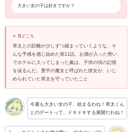
大きい女の子は好きですか？
草太との距離が少しずつ縮まっていくような、そ
んな予感を感じ始めた第11話。お酒が入った勢い
でホテルに入ってしまった薫は、子供の頃の記憶
を辿るんだ。豊平の魔女と呼ばれた彼女が、いじ
められていた草太を守っていたこと
今週も大きい女の子、始まるわね！草太くん
とのデートって、ドキドキする展開だわね！