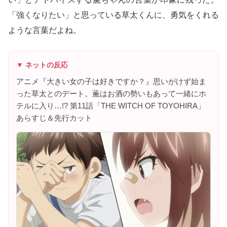
「強くなりたい」と思っている草太くんに、勇気をくれる
ような言葉だよね。
▼ ネットの反応
アニメ『大きい女の子は好きですか？』思いがけず始ま
った草太とのデート。薫はお酒の勢いもあって一緒にホ
テルに入り…!? 第11話「THE WITCH OF TOYOHIRA」
あらすじ＆先行カット