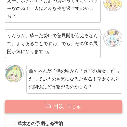
えー、ホテル！？お酒の勢いってすごいパワ
ーなのね！二人はどんな夜を過ごすのかし
ら？
うんうん。酔った勢いで急展開を迎えるなん
て、よくあることですね。でも、その後の展
開が気になりますわ。
薫ちゃんが子供の頃から「豊平の魔女」だっ
たっていうのも気になるござる！草太くんと
の関係にどう繋がるのかしら？
目次
草太との予期せぬ宿泊