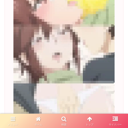
メニュー
ホーム
検索
トップ
サイドバー