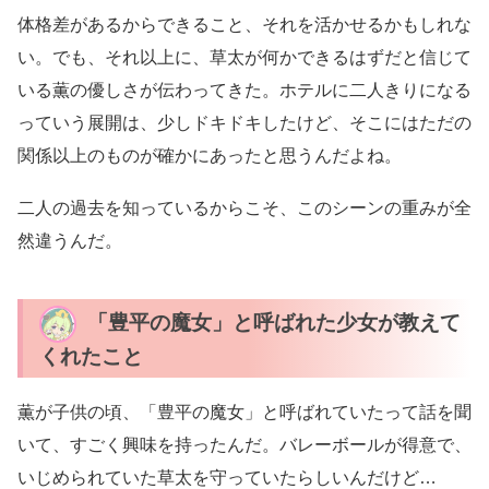
体格差があるからできること、それを活かせるかもしれな
い。でも、それ以上に、草太が何かできるはずだと信じて
いる薫の優しさが伝わってきた。ホテルに二人きりになる
っていう展開は、少しドキドキしたけど、そこにはただの
関係以上のものが確かにあったと思うんだよね。
二人の過去を知っているからこそ、このシーンの重みが全
然違うんだ。
「豊平の魔女」と呼ばれた少女が教えて
くれたこと
薫が子供の頃、「豊平の魔女」と呼ばれていたって話を聞
いて、すごく興味を持ったんだ。バレーボールが得意で、
いじめられていた草太を守っていたらしいんだけど…