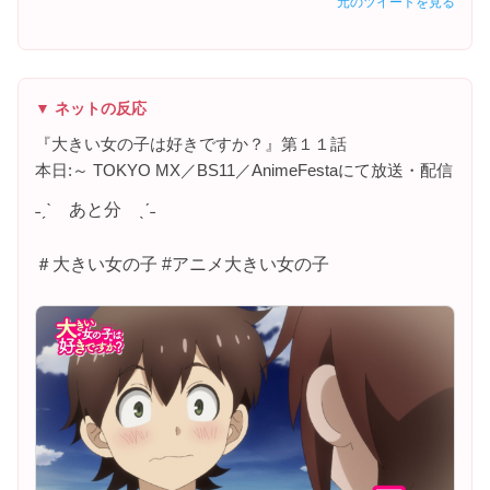
元のツイートを見る
▼ ネットの反応
『大きい女の子は好きですか？』第１１話
本日:～ TOKYO MX／BS11／AnimeFestaにて放送・配信
˗ˏˋ あと分 ˎˊ˗
＃大きい女の子 #アニメ大きい女の子