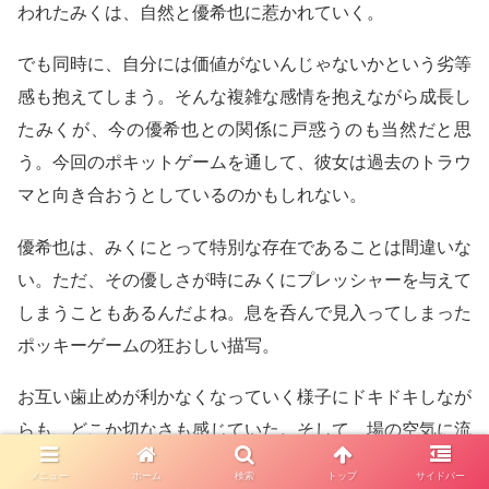
われたみくは、自然と優希也に惹かれていく。
でも同時に、自分には価値がないんじゃないかという劣等
感も抱えてしまう。そんな複雑な感情を抱えながら成長し
たみくが、今の優希也との関係に戸惑うのも当然だと思
う。今回のポキットゲームを通して、彼女は過去のトラウ
マと向き合おうとしているのかもしれない。
優希也は、みくにとって特別な存在であることは間違いな
い。ただ、その優しさが時にみくにプレッシャーを与えて
しまうこともあるんだよね。息を呑んで見入ってしまった
ポッキーゲームの狂おしい描写。
お互い歯止めが利かなくなっていく様子にドキドキしなが
らも、どこか切なさも感じていた。そして、場の空気に流
されて後から後悔が湧いてくるというのも、現実世界でも
メニュー
ホーム
検索
トップ
サイドバー