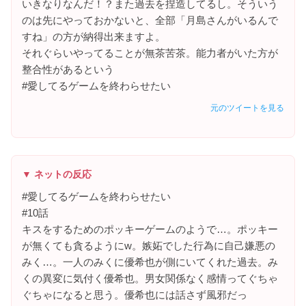
いきなりなんだ！？また過去を捏造してるし。そういう
のは先にやっておかないと、全部「月島さんがいるんで
すね」の方が納得出来ますよ。
それぐらいやってることが無茶苦茶。能力者がいた方が
整合性があるという
#愛してるゲームを終わらせたい
元のツイートを見る
▼ ネットの反応
#愛してるゲームを終わらせたい
#10話
キスをするためのポッキーゲームのようで…。ポッキー
が無くても貪るようにw。嫉妬でした行為に自己嫌悪の
みく…。一人のみくに優希也が側にいてくれた過去。み
くの異変に気付く優希也。男女関係なく感情ってぐちゃ
ぐちゃになると思う。優希也には話さず風邪だっ