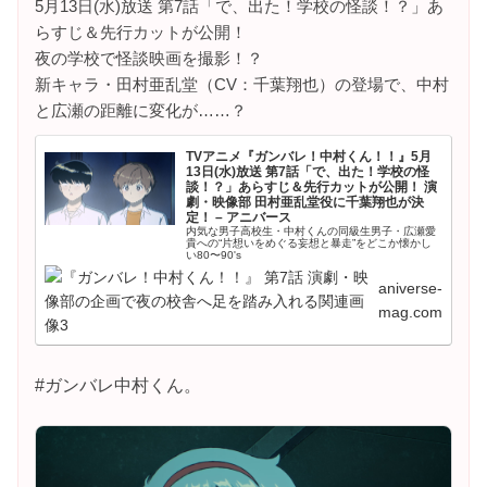
5月13日(水)放送 第7話「で、出た！学校の怪談！？」あ
らすじ＆先行カットが公開！
夜の学校で怪談映画を撮影！？
新キャラ・田村亜乱堂（CV：千葉翔也）の登場で、中村
と広瀬の距離に変化が……？
TVアニメ『ガンバレ！中村くん！！』5月
13日(水)放送 第7話「で、出た！学校の怪
談！？」あらすじ＆先行カットが公開！ 演
劇・映像部 田村亜乱堂役に千葉翔也が決
定！ – アニバース
内気な男子高校生・中村くんの同級生男子・広瀬愛
貴への“片想いをめぐる妄想と暴走”をどこか懐かし
い80〜90's
aniverse-
mag.com
#ガンバレ中村くん。