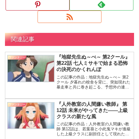
関連記事
『地獄先生ぬ～べ～ 第2クール』
ファンタジー
第22話 七人ミサキで始まる恐怖
の決死のかくれんぼ
この記事の作品：地獄先生ぬ～べ～ 第2
クール 夕暮れの校舎を背に、突如現れた
暴走車と共に巻き起こる、予想外の連続
衝撃。今回の第22話では、『地獄先生
ぬ〜べ〜』が再び視聴者を震撼させま
す。 やっほー！今日も大騒ぎだわね～！
『人外教室の人間嫌い教師』 第
ファンタジー
本当に、暴走車と七
12話 未来がやってきた――上級
クラスの新たな風
この記事の作品：人外教室の人間嫌い教
師 第12話は、若葉葵と小此鬼マキが進級
した上級クラスに副担任として現れた未
来を中心に展開する。ヒトマはシラヌイ