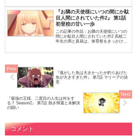
に理由を問い詰めるも答えを曖昧にさ
れ、二人の関係性が新たな形で描かれ
『お隣の天使様にいつの間にか駄
ラブコメ
る。 未来先生が来てくれ
目人間にされていた件2』 第1話
初登校の甘い一歩
この記事の作品：お隣の天使様にいつの
間にか駄目人間にされていた件2 高校二
年生の周と真昼は、体育祭をきっかけに
付き合い始めたばかり。彼らが迎える最
初の登校日――それが第1話の舞台です。
やっとお披露目の日だわね！ 周囲からの
視線に注意しつつ
『逃がした魚は大きかったが釣りあげた
魚が大きすぎた件』 第7話 マリーアの決
意
『最強の王様、二度目の人生は何をす
る？ Season2』 第7話 熱き帰還と未解決
の闘い
コメント