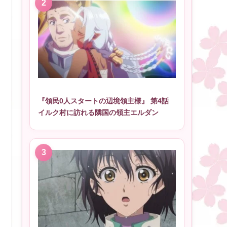
『領民0人スタートの辺境領主様』 第4話
イルク村に訪れる隣国の領主エルダン