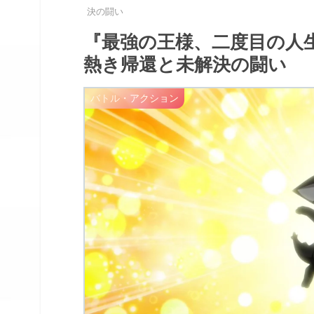
決の闘い
『最強の王様、二度目の人生は
熱き帰還と未解決の闘い
バトル・アクション