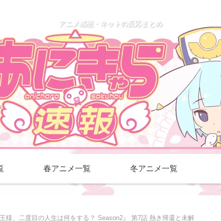
アニメ感想・ネットの反応まとめ
覧
春アニメ一覧
冬アニメ一覧
王様、二度目の人生は何をする？ Season2』 第7話 熱き帰還と未解