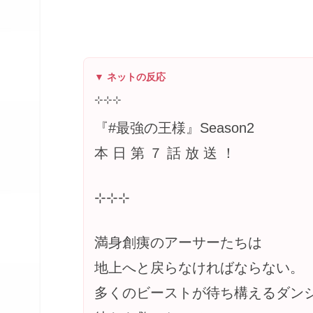
▼ ネットの反応
⊹⊹⊹
『#最強の王様』Season2
本 日 第 ７ 話 放 送 ！
⊹⊹⊹
満身創痍のアーサーたちは
地上へと戻らなければならない。
多くのビーストが待ち構えるダン