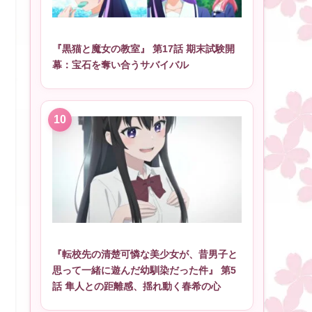
『黒猫と魔女の教室』 第17話 期末試験開
幕：宝石を奪い合うサバイバル
『転校先の清楚可憐な美少女が、昔男子と
思って一緒に遊んだ幼馴染だった件』 第5
話 隼人との距離感、揺れ動く春希の心