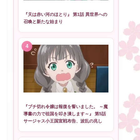
『天は赤い河のほとり』 第1話 異世界への
召喚と新たな始まり
『ブチ切れ令嬢は報復を誓いました。 ～魔
導書の力で祖国を叩き潰します～』 第5話
サージャス小王国宣戦布告、波乱の兆し