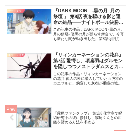
く。城崎は二人の新たな関係が物語を動
かす鍵になると見ている。城崎の助言が
『DARK MOON -黒の月: 月の
ファンタジー
下呂を動かしたんだね！城崎は二人の関
祭壇-』 第8話 夜を駆ける影と運
係に期待してたんだな。
命の結晶――ナイトボール決勝戦
の裏側に迫る
この記事の作品：DARK MOON -黒の月:
月の祭壇- 暗黒の月が照らす舞台で、今宵
も新たな闇が動き出した。第8話は旧月の
噂と未来への一歩を描きつつ、観客を引
き込む衝撃的展開に満ちている。 '今回も
夜が深いね！みんなで熱く語ろうよ！'
『リィンカーネーションの花弁』
ホラー・怪奇
第7話 驚愕し、項扇羽はダルモン
を隠しつつノストラダムスとカエ
サルへ
この記事の作品：リィンカーネーション
の花弁 偉人の杜に潜入していた五虎将の
カエサルと、豹変した灰都が重瞳の城へ
到着する。理性を失った灰都に東耶は驚
愕し、項扇羽はダルモンを隠しつつノス
トラダムスとカエサルへ時間稼ぎを指
示。ノストラダムスの才能
『霧尾ファンクラブ』 第3話 化学室で呪
術研究中の彼に接触し、霧尾くんとの距
離を縮める方法を求める