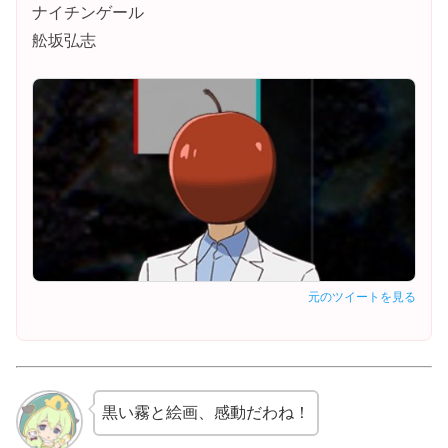
ナイチンゲール
舩坂弘志
元のツイートを見る
黒い霧と絵画、感動だわね！