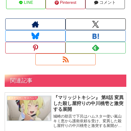
LINE
Pinterest
コメント
関連記事
『マリッジトキシン』 第8話 変異
ミステリー・サスペンス
した殺し屋狩りの中川桃壱と激突
する展開
城崎の助言で下呂はハムスター使い嵐山
キミ恵から護衛依頼を受け、変異した殺
し屋狩りの中川桃壱と激突する展開が幕
を開け、城崎は二人の出会いに期待を抱