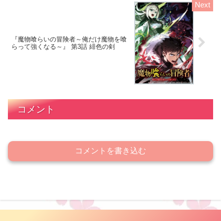
『魔物喰らいの冒険者～俺だけ魔物を喰
らって強くなる～』 第3話 緋色の剣
コメント
コメントを書き込む