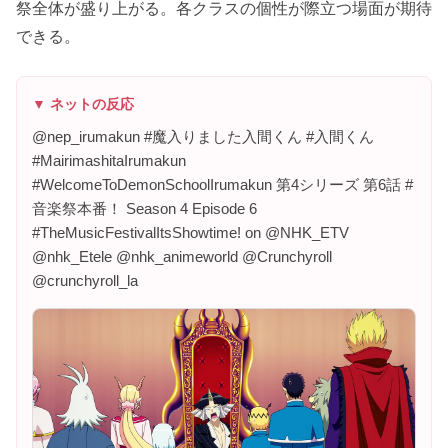
祭全体が盛り上がる。各クラスの個性が際立つ場面が期待
できる。
▼ ネットの反応
@nep_irumakun #魔入りました入間くん #入間くん
#MairimashitaIrumakun
#WelcomeToDemonSchoolIrumakun 第4シリーズ 第6話 #
音楽祭本番！ Season 4 Episode 6
#TheMusicFestivalItsShowtime! on @NHK_ETV
@nhk_Etele @nhk_animeworld @Crunchyroll
@crunchyroll_la