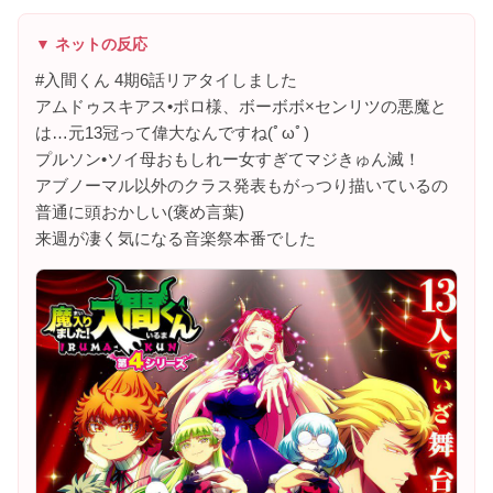
▼ ネットの反応
#入間くん 4期6話リアタイしました
アムドゥスキアス•ポロ様、ボーボボ×センリツの悪魔と
は…元13冠って偉大なんですね(ﾟωﾟ)
プルソン•ソイ母おもしれー女すぎてマジきゅん滅！
アブノーマル以外のクラス発表もがっつり描いているの
普通に頭おかしい(褒め言葉)
来週が凄く気になる音楽祭本番でした