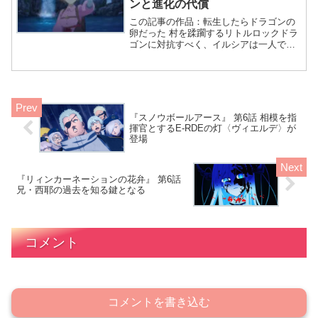
ンと進化の代償
この記事の作品：転生したらドラゴンの
卵だった 村を蹂躙するリトルロックドラ
ゴンに対抗すべく、イルシアは一人で戦
い続ける。彼女が選んだ道は、人間と完
全に離れた邪竜へと進化することだっ
た。 リトルロックドラゴンの力、想像以
上だわね！ そうです。
『スノウボールアース』 第6話 相模を指
揮官とするE-RDEの灯〈ヴィエルデ〉が
登場
『リィンカーネーションの花弁』 第6話
兄・西耶の過去を知る鍵となる
コメント
コメントを書き込む