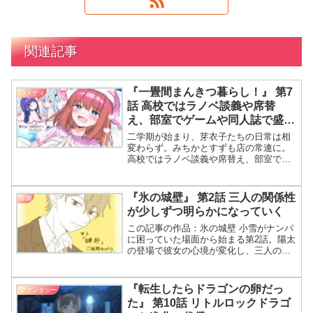
関連記事
『一畳間まんきつ暮らし！』 第7
コメディ
話 高校ではラノベ談義や席替
え、部室でゲームや同人誌で盛り
上がる
二学期が始まり、芽衣子たちの日常は相
変わらず。みちかとすずも店の常連に。
高校ではラノベ談義や席替え、部室でゲ
ームや同人誌で盛り上がる。芽衣子ちゃ
んの新学期早々調子は悪いんだわね！そ
れでもみちかとすずは店を楽しむ常連。
『氷の城壁』 第2話 三人の関係性
学園
は？え～？ｗ 同人誌で盛り上がるなんて
が少しずつ明らかになっていく
ウケるｗ部室のゲーム練習、音緒ちゃん
も猛練習だわね！
この記事の作品：氷の城壁 小雪がナンパ
に困っていた場面から始まる第2話。陽太
の登場で彼女の心境が変化し、三人の関
係性が少しずつ明らかになっていく。 小
雪がナンパされて困ってたんだわね！ は
い、陽太に助けてもらったそうです。 え
『転生したらドラゴンの卵だっ
ファンタジー
～？ なにかお
た』 第10話 リトルロックドラゴ