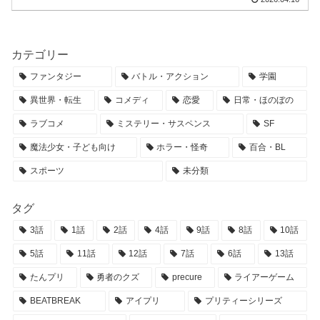
カテゴリー
ファンタジー
バトル・アクション
学園
異世界・転生
コメディ
恋愛
日常・ほのぼの
ラブコメ
ミステリー・サスペンス
SF
魔法少女・子ども向け
ホラー・怪奇
百合・BL
スポーツ
未分類
タグ
3話
1話
2話
4話
9話
8話
10話
5話
11話
12話
7話
6話
13話
たんプリ
勇者のクズ
precure
ライアーゲーム
BEATBREAK
アイプリ
プリティーシリーズ