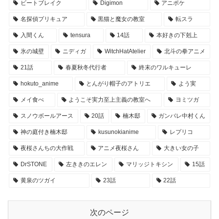
ビートブレイク
Digimon
アニポケ
名探偵プリキュア
黒猫と魔女の教室
転スラ
入間くん
tensura
14話
本好きの下剋上
氷の城壁
ニディガ
WitchHatAtelier
北斗の拳アニメ
21話
春夏秋冬代行者
終末のワルキューレ
hokuto_anime
とんがり帽子のアトリエ
よう実
メイ食べ
ようこそ実力至上主義の教室へ
ヨミツガ
スノウボールアース
20話
楠木邸
ガンバレ中村くん
神の庭付き楠木邸
kusunokianime
レプリコ
夜桜さんちの大作戦
アニメ夜桜さん
大きい女の子
DrSTONE
左ききのエレン
マリッジトキシン
15話
黄泉のツガイ
23話
22話
次のページ