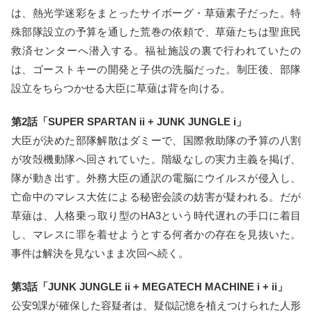
は、熱光学迷彩をまとったサイボーグ・草薙素子だった。特
殊部隊設立の予算を通した荒巻の依頼で、草薙たちは聖庶民
救済センターへ潜入する。福祉施設の裏で行われていたの
は、ゴーストキーの開発と子供の洗脳だった。制圧後、部隊
設立をちらつかせる大臣に草薙は背を向ける。
第2話「SUPER SPARTAN ii + JUNK JUNGLE i」
大臣が決めた部隊解散はダミーで、国際救助隊の予算の八割
が攻殻機動隊へ回されていた。階級なしの実力主義を掲げ、
隊が動き出す。外務大臣の通訳の電脳にウイルスが侵入し、
亡命中のマレス大佐による秘密会談の妨害が疑われる。だが
草薙は、人格乗っ取り型のHA3という時代遅れの手口に着目
し、マレスに罪を着せようとする何者かの存在を見抜いた。
事件は解決を見ないまま次回へ続く。
第3話「JUNK JUNGLE ii + MEGATECH MACHINE i + ii」
公安9課が確保した容疑者は、疑似記憶を植えつけられた人形