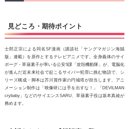
見どころ・期待ポイント
士郎正宗による同名SF漫画（講談社「ヤングマガジン海賊
版」連載）を原作とするテレビアニメです。全身義体のサイ
ボーグ・草薙素子が率いる公安9課「攻殻機動隊」が、電脳化
が進んだ近未来社会で起こるサイバー犯罪に挑む物語で、シ
リーズ構成・脚本は芥川賞作家の円城塔が担当します。アニ
メーション制作は「映像研には手を出すな！」「DEVILMAN
crybaby」などのサイエンスSARU、草薙素子役は坂本真綾が
務めます。