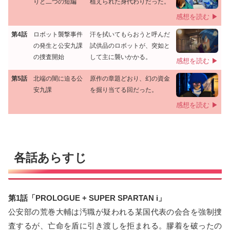
りと二つの短編
植えられた身代わりだった。
感想を読む ▶
第4話
ロボット襲撃事件
汗を拭いてもらおうと呼んだ
の発生と公安九課
試供品のロボットが、突如と
の捜査開始
して主に襲いかかる。
感想を読む ▶
第5話
北端の闇に迫る公
原作の章題どおり、幻の資金
安九課
を掘り当てる回だった。
感想を読む ▶
各話あらすじ
第1話「PROLOGUE + SUPER SPARTAN i」
公安部の荒巻大輔は汚職が疑われる某国代表の会合を強制捜
査するが、亡命を盾に引き渡しを拒まれる。膠着を破ったの