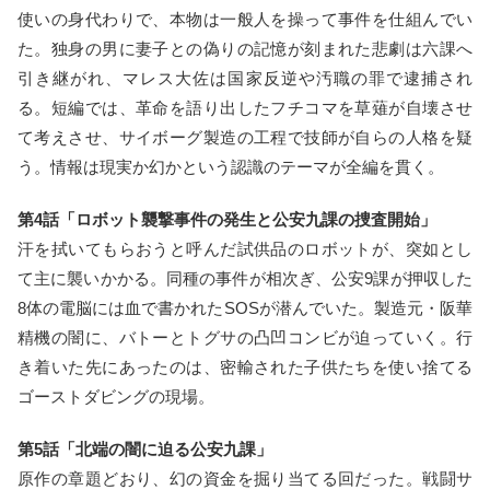
使いの身代わりで、本物は一般人を操って事件を仕組んでい
た。独身の男に妻子との偽りの記憶が刻まれた悲劇は六課へ
引き継がれ、マレス大佐は国家反逆や汚職の罪で逮捕され
る。短編では、革命を語り出したフチコマを草薙が自壊させ
て考えさせ、サイボーグ製造の工程で技師が自らの人格を疑
う。情報は現実か幻かという認識のテーマが全編を貫く。
第4話「ロボット襲撃事件の発生と公安九課の捜査開始」
汗を拭いてもらおうと呼んだ試供品のロボットが、突如とし
て主に襲いかかる。同種の事件が相次ぎ、公安9課が押収した
8体の電脳には血で書かれたSOSが潜んでいた。製造元・阪華
精機の闇に、バトーとトグサの凸凹コンビが迫っていく。行
き着いた先にあったのは、密輸された子供たちを使い捨てる
ゴーストダビングの現場。
第5話「北端の闇に迫る公安九課」
原作の章題どおり、幻の資金を掘り当てる回だった。戦闘サ