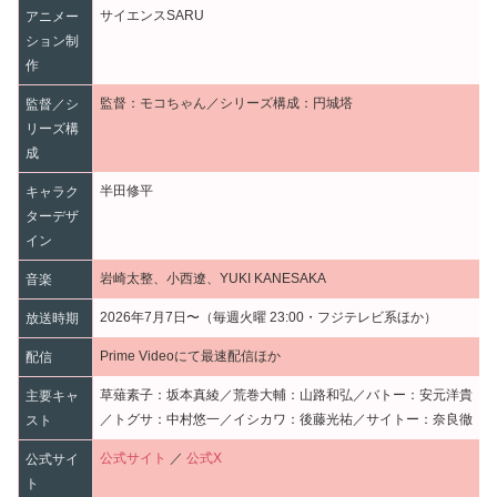
サイエンスSARU
アニメー
ション制
作
監督：モコちゃん／シリーズ構成：円城塔
監督／シ
リーズ構
成
半田修平
キャラク
ターデザ
イン
岩崎太整、小西遼、YUKI KANESAKA
音楽
2026年7月7日〜（毎週火曜 23:00・フジテレビ系ほか）
放送時期
Prime Videoにて最速配信ほか
配信
草薙素子：坂本真綾／荒巻大輔：山路和弘／バトー：安元洋貴
主要キャ
／トグサ：中村悠一／イシカワ：後藤光祐／サイトー：奈良徹
スト
公式サイト
／
公式X
公式サイ
ト