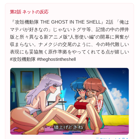
第2話 ネットの反応
『攻殻機動隊 THE GHOST IN THE SHELL』2話 「俺は
マテバが好きなの」じゃないトグサ等、記憶の中の押井
版と所々異なる新アニメ版“人形使い編”の開幕に興奮が
収まらない。ナメクジの交尾のように、今の時代難しい
表現にも妥協無く原作準拠をやってくれてる点が嬉しい
#攻殻機動隊 #theghostintheshell