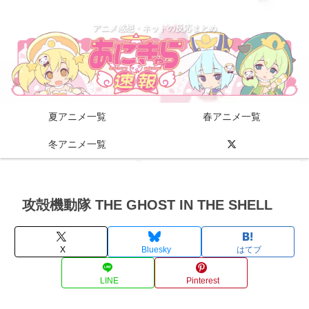
アニメ感想・ネットの反応まとめ
夏アニメ一覧
春アニメ一覧
冬アニメ一覧
攻殻機動隊 THE GHOST IN THE SHELL
X
Bluesky
はてブ
LINE
Pinterest