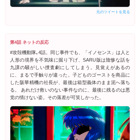
元のツイートを見る
第4話 ネットの反応
#攻殻機動隊｡4話。同じ事件でも、「イノセンス」は人と
人形の境界を不気味に掘り下げ、SARU版は陰惨な話を
九課の騒がしい捜査劇にしてしまう。見覚えがあるの
に、まるで手触りが違った。子どものゴーストを商品に
した阪華精機の社長が、最後は箱型義体のまま泥へ落ち
る。 あれだけ救いのない事件なのに、最後に残るのは悪
党の情けない姿。その落差が可笑しかった。