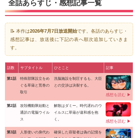
全話あらすじ・感想記事一覧
📝 本作は
2026年7月7日放送開始
です。各話のあらすじ・
感想記事は、放送後に下記の表へ順次追加していきま
す。
話数
サブタイトル
ひとこと
記事
第1話
特殊部隊設立をめ
洗脳施設を制圧するも、大臣
ぐる草薙と荒巻の
との交渉は決裂する。
取引
感想を読む ▶
第2話
攻殻機動隊始動と
解散はダミー。時代遅れのウ
通訳の電脳ウイル
イルスに草薙が違和感を抱
ス
く。
感想を読む ▶
第3話
人形使いの身代わ
確保した容疑者は偽の記憶を