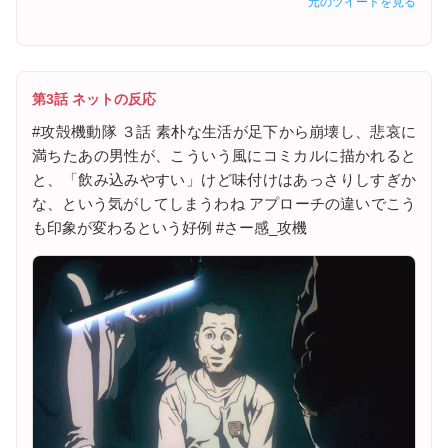
元のツイートを見る
第3話 ネットの反応
#攻殻機動隊 ３話 素朴な生活が足下から崩壊し、悲哀に
満ちたあの男性が、こういう風にコミカルに描かれると
と、「飲み込みやすい」けど味付けはあっさりしすぎか
な、という気がしてしまうわね アプローチの違いでこう
も印象が変わるという好例 #さー感_攻機