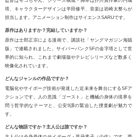
監督はモコちゃん、シリーズ構成・脚本は芥川賞作家の円城
塔、キャラクターデザインは半田修平、音楽は岩崎太整らが
担当します。アニメーション制作はサイエンスSARUです。
原作はありますか？完結していますか？
原作は士郎正宗による漫画で、講談社「ヤングマガジン海賊
版」で連載されました。サイバーパンクSFの金字塔として世
界的に知られ、これまで劇場版やテレビシリーズなど数多く
映像化されています。
どんなジャンルの作品ですか？
電脳化やサイボーグ技術が発達した近未来を舞台にするSFア
クションです。人の意識「ゴースト」と機械の身体の境界を
問う哲学的なテーマと、公安9課の緊迫した捜査劇が魅力で
す。
どんな物語ですか？主人公は誰ですか？
主人公は全身義体のサイボーグ・草薙素子（少佐）です。西