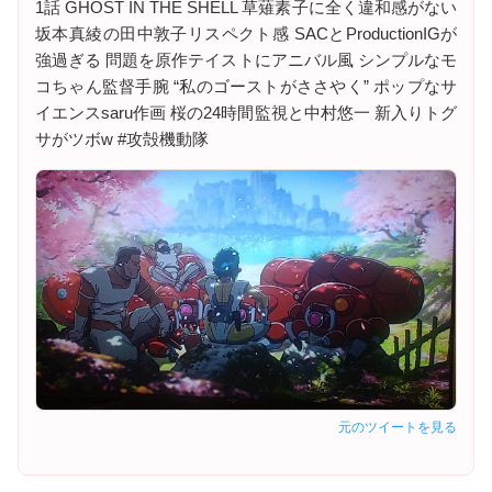
1話 GHOST IN THE SHELL 草薙素子に全く違和感がない
坂本真綾の田中敦子リスペクト感 SACとProductionIGが
強過ぎる 問題を原作テイストにアニバル風 シンプルなモ
コちゃん監督手腕 “私のゴーストがささやく” ポップなサ
イエンスsaru作画 桜の24時間監視と中村悠一 新入りトグ
サがツボw #攻殻機動隊
元のツイートを見る