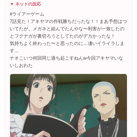
▼ ネットの反応
#ライアーゲーム
7話見た！アキヤマの作戦勝ちだったな！！まあ予想はつ
いてたが、メガネと組んでたんやな〜利害が一致したの
とフクナガが裏切ろうとしてたのがデカかったな！
気持ちよく終わった〜と思ったのに…凄いイライラしま
す…
ナオこいつ何回同じ過ち起こすねんw今回アキヤマいな
いしおわた