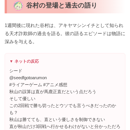
谷村の登場と過去の語り
1週間後に現れた谷村は、アキヤマシンイチとして知られ
る天才詐欺師の過去を語る。彼の語るエピソードは物語に
深みを与える。
▼ ネットの反応
シード
@seedfgotoarumon
#ライアーゲーム #アニメ感想
秋山の誤算は直が馬鹿正直だという点だろう
そして優しい
この2回戦で勝ち切ったとウソでも言うべきだったのか
も？
秋山は勝てても、直という優しさを制御できない
直が秋山だけ3回戦へ行かせるわけがないと分かっただろ