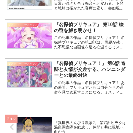
日常が混ざり合う舞台へと変わる。下呂
と城崎は招かれた客席に座り、突如現れ
る敵に直面する。本作第7話では、結婚式
を守るための戦いと友情の深さが交差す
る。今回も蟲使いトシキの花嫁さんが…
『名探偵プリキュア』 第10話 絵
ミステリー・サスペンス
だわね！ それって結婚式でバトルと
の謎を解き明かせ！
か！？そうそう、下呂と城崎も巻き込ま
れるわけだ！
この記事の作品：名探偵プリキュア！ 名
探偵プリキュアの第10話は、母親が残し
た不思議な自画像を巡る心温まるミステ
リー。萌絵と彼女の妹たちが、過去と現
在を結ぶ線を辿りながら、闇の存在と対
峙します。 今日も素敵な探偵物語に出会
『名探偵プリキュア！』 第6話 奇
ミステリー・サスペンス
えるね！ そうです
跡と友情が交差する、ハンニンダ
ーとの最終対決
この記事の作品：名探偵プリキュア！ あ
の瞬間、プリキュアたちは自分たちの運
命を見つめ直すことになる。ミスティッ
クとアンサーは、仲間への思いを胸に、
再び砂浜へ向かう――。 奇跡のプリキッ
トミラールーペで、みくるが一人で走り
出すんだって！ それ
『異世界のんびり農家2』 第7話 ヒラクは
温泉調査隊を結成し、仲間と共に現地へ
向かう