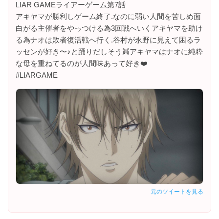
LIAR GAMEライアーゲーム第7話
アキヤマが勝利しゲーム終了.なのに弱い人間を苦しめ面
白がる主催者をやっつける為3回戦へいくアキヤマを助け
る為ナオは敗者復活戦へ行く.谷村が永野に見えて困るラ
ッセンが好き〜♪と踊りだしそう👯アキヤマはナオに純粋
な母を重ねてるのが人間味あって好き❤️
#LIARGAME
元のツイートを見る