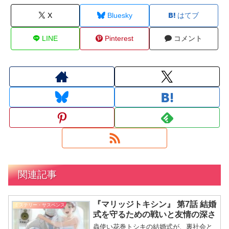
X
Bluesky
はてブ
LINE
Pinterest
コメント
関連記事
『マリッジトキシン』 第7話 結婚
ミステリー・サスペンス
式を守るための戦いと友情の深さ
蟲使い花巻トシキの結婚式が、裏社会と