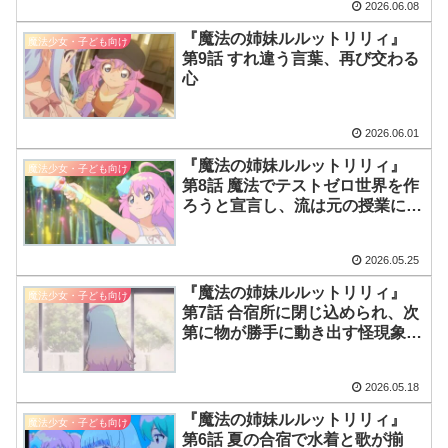
2026.06.08
『魔法の姉妹ルルットリリィ』
魔法少女・子ども向け
第9話 すれ違う言葉、再び交わる
心
2026.06.01
『魔法の姉妹ルルットリリィ』
魔法少女・子ども向け
第8話 魔法でテストゼロ世界を作
ろうと宣言し、流は元の授業に戻
す
2026.05.25
『魔法の姉妹ルルットリリィ』
魔法少女・子ども向け
第7話 合宿所に閉じ込められ、次
第に物が勝手に動き出す怪現象に
直面
2026.05.18
『魔法の姉妹ルルットリリィ』
魔法少女・子ども向け
第6話 夏の合宿で水着と歌が揃