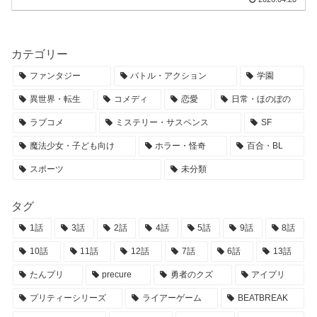
カテゴリー
ファンタジー
バトル・アクション
学園
異世界・転生
コメディ
恋愛
日常・ほのぼの
ラブコメ
ミステリー・サスペンス
SF
魔法少女・子ども向け
ホラー・怪奇
百合・BL
スポーツ
未分類
タグ
1話
3話
2話
4話
5話
9話
8話
10話
11話
12話
7話
6話
13話
たんプリ
precure
勇者のクズ
アイプリ
プリティーシリーズ
ライアーゲーム
BEATBREAK