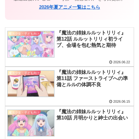
2026年夏アニメ一覧はこちら
『魔法の姉妹ルルットリリィ』
魔法少女・子ども向け
第12話 ルルットリリィ初ライ
ブ、会場を包む熱気と期待
2026.06.22
『魔法の姉妹ルルットリリィ』
魔法少女・子ども向け
第11話 ファーストライブへの準
備とルルの体調不良
2026.06.15
『魔法の姉妹ルルットリリィ』
魔法少女・子ども向け
第10話 月明かりと紳士の出会い