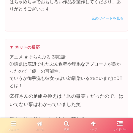
はちゃめちゃでおもしろい作品を製作してくださり、あ
りがとうございます
元のツイートを見る
▼ ネットの反応
アニメ ＃ぐらんぶる 3期1話
①話題は底辺でもたぶん過程や理系なアプローチが良か
ったので「優」の可能性。
ていうか御手洗も彼女っぽい幼馴染いるのにいまだにDT
とは！
②梓さんの足組み換えは「氷の微笑」だったので、は
いてない事はわかっていました笑
③あー妹の栞ちゃんがまた…荒れる
の三本
メニュー
ホーム
検索
トップ
サイドバー