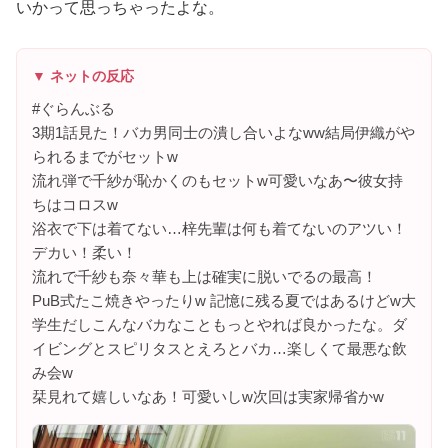
いかって思っちゃったよな。
▼ ネットの反応
#ぐらんぶる
3期1話見た！バカ男同士の潰し合いよなww結局伊織がや
られるまでがセットw
流れ弾で千紗が恥かくのもセットw可愛いなあ〜彼女持
ちはコロスw
浴衣で下は着てない…梓先輩は何も着てないのアツい！
デカい！柔い！
流れで千紗も奈々華も上は確実に脱いでるの最高！
PuB式たこ焼きやったりw 記憶に残る夏ではあるけどw大
学生だしこんなバカなこともっとやれば良かったな。ダ
イビングとスピリタスとえろとバカ…楽しくて最悪な飲
み会w
栞見れて嬉しいなあ！可愛いしw次回は実家帰省かw