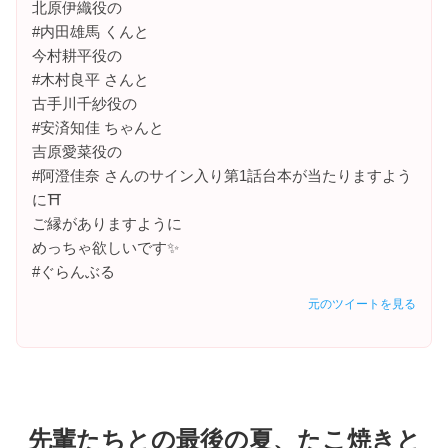
北原伊織役の
#内田雄馬 くんと
今村耕平役の
#木村良平 さんと
古手川千紗役の
#安済知佳 ちゃんと
吉原愛菜役の
#阿澄佳奈 さんのサイン入り第1話台本が当たりますよう
に⛩️
ご縁がありますように
めっちゃ欲しいです✨
#ぐらんぶる
元のツイートを見る
先輩たちとの最後の夏、たこ焼きと