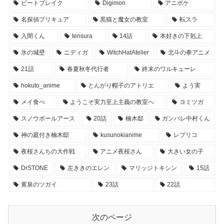
ビートブレイク
Digimon
アニポケ
名探偵プリキュア
黒猫と魔女の教室
転スラ
入間くん
tensura
14話
本好きの下剋上
氷の城壁
ニディガ
WitchHatAtelier
北斗の拳アニメ
21話
春夏秋冬代行者
終末のワルキューレ
hokuto_anime
とんがり帽子のアトリエ
よう実
メイ食べ
ようこそ実力至上主義の教室へ
ヨミツガ
スノウボールアース
20話
楠木邸
ガンバレ中村くん
神の庭付き楠木邸
kusunokianime
レプリコ
夜桜さんちの大作戦
アニメ夜桜さん
大きい女の子
DrSTONE
左ききのエレン
マリッジトキシン
15話
黄泉のツガイ
23話
22話
次のページ