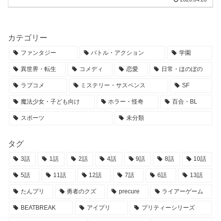
カテゴリー
ファンタジー
バトル・アクション
学園
異世界・転生
コメディ
恋愛
日常・ほのぼの
ラブコメ
ミステリー・サスペンス
SF
魔法少女・子ども向け
ホラー・怪奇
百合・BL
スポーツ
未分類
タグ
3話
1話
2話
4話
9話
8話
10話
5話
11話
12話
7話
6話
13話
たんプリ
勇者のクズ
precure
ライアーゲーム
BEATBREAK
アイプリ
プリティーシリーズ