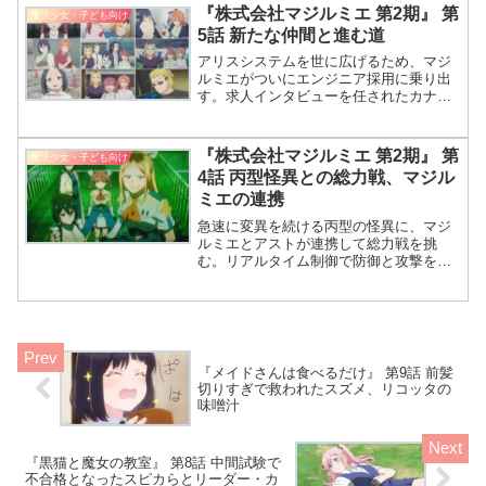
う。みんな、修学旅行が突然迷宮トレイ
『株式会社マジルミエ 第2期』 第
魔法少女・子ども向け
ンに変身したって聞いた？時間はたった
5話 新たな仲間と進む道
30分！さあ、謎解きバトル開始だわね！
アリスシステムを世に広げるため、マジ
ルミエがついにエンジニア採用に乗り出
す。求人インタビューを任されたカナ
は、「すごい良い会社なのに説明しづら
い」と言葉に詰まり、用意された無難な
決まり文句に「最初からもう一度お話し
『株式会社マジルミエ 第2期』 第
魔法少女・子ども向け
させてください」と食い下がる。その甲
4話 丙型怪異との総力戦、マジル
斐あって集まったのは、なぜか即戦力の
ミエの連携
魔法少女2人。
急速に変異を続ける丙型の怪異に、マジ
ルミエとアストが連携して総力戦を挑
む。リアルタイム制御で防御と攻撃を切
り替える戦い方は、周囲の常識を次々と
覆していく。そしてカナが怪異の特性を
いち早く見抜き、チームを導く重要な役
割を担い始める。第2期第4話（公式サブ
「よっぽどいい魔法少女と働いてるんで
すよ」）
『メイドさんは食べるだけ』 第9話 前髪
切りすぎで救われたスズメ、リコッタの
味噌汁
『黒猫と魔女の教室』 第8話 中間試験で
不合格となったスピカらとリーダー・カ