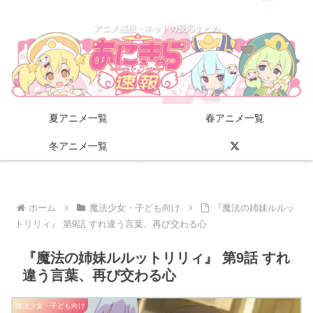
アニメ感想・ネットの反応まとめ
夏アニメ一覧
春アニメ一覧
冬アニメ一覧
ホーム
魔法少女・子ども向け
『魔法の姉妹ルルッ
トリリィ』 第9話 すれ違う言葉、再び交わる心
『魔法の姉妹ルルットリリィ』 第9話 すれ
違う言葉、再び交わる心
魔法少女・子ども向け