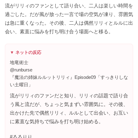
流がリリィのファンとして語り合い、二人は楽しい時間を
過ごした。だが風が放った一言で場の空気が凍り、雰囲気
は急に重くなった。その後、二人は偶然リリィとルルに出
会い、素直に悩みを打ち明け合う場面へと移る。
▼ ネットの反応
地竜術士
@runburse
『魔法の姉妹ルルットリリィ』Episode09「すっきりしな
い土曜日」
流がリリィのファンだと知り、リリィの話題で語り合
う風と流だが、ちょっと気まずい雰囲気に。その後、
出かけた先で偶然リリィ、ルルとして出会い、お互い
に素直な気持ちで悩みを打ち明け始める。
#るるりり