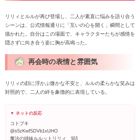
リリィとルルが再び登場し、二人が素直に悩みを語り合う
シーンは、公式情報通りに「互いの心を開く」瞬間として
描かれた。自分はこの場面で、キャラクターたちが感情を
隠さずに向き合う姿に胸が高鳴った。
再会時の表情と雰囲気
リリィの顔に浮かぶ微かな不安と、ルルの柔らかな笑みは
対照的で、二人の絆を象徴的に表現している。
▼ ネットの反応
コトブキ
@s5zKwfSDVb1xUHO
魔法の姉妹ルルットリリィ 9話