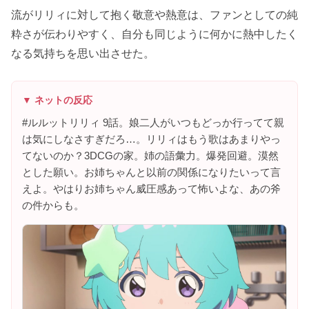
流がリリィに対して抱く敬意や熱意は、ファンとしての純
粋さが伝わりやすく、自分も同じように何かに熱中したく
なる気持ちを思い出させた。
▼ ネットの反応
#ルルットリリィ 9話。娘二人がいつもどっか行ってて親
は気にしなさすぎだろ…。リリィはもう歌はあまりやっ
てないのか？3DCGの家。姉の語彙力。爆発回避。漠然
とした願い。お姉ちゃんと以前の関係になりたいって言
えよ。やはりお姉ちゃん威圧感あって怖いよな、あの斧
の件からも。