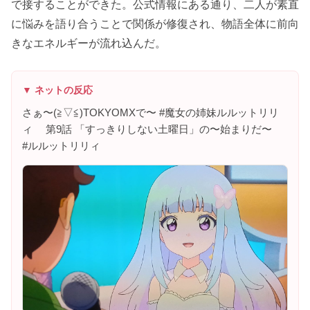
で接することができた。公式情報にある通り、二人が素直
に悩みを語り合うことで関係が修復され、物語全体に前向
きなエネルギーが流れ込んだ。
▼ ネットの反応
さぁ〜(⁠≧⁠▽⁠≦⁠)TOKYOMXで〜 #魔女の姉妹ルルットリリ
ィ 第9話 「すっきりしない土曜日」の〜始まりだ〜
#ルルットリリィ