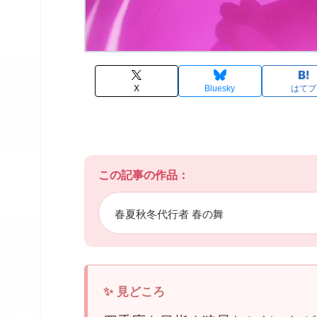
X
Bluesky
はてブ
この記事の作品：
春夏秋冬代行者 春の舞