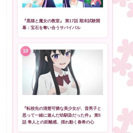
『黒猫と魔女の教室』 第17話 期末試験開
幕：宝石を奪い合うサバイバル
『転校先の清楚可憐な美少女が、昔男子と
思って一緒に遊んだ幼馴染だった件』 第5
話 隼人との距離感、揺れ動く春希の心