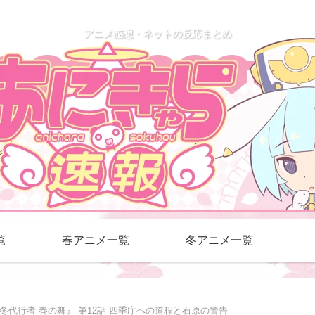
アニメ感想・ネットの反応まとめ
覧
春アニメ一覧
冬アニメ一覧
冬代行者 春の舞』 第12話 四季庁への道程と石原の警告