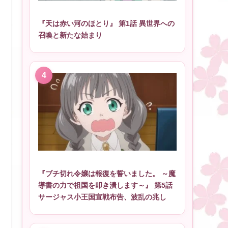
『天は赤い河のほとり』 第1話 異世界への
召喚と新たな始まり
『ブチ切れ令嬢は報復を誓いました。 ～魔
導書の力で祖国を叩き潰します～』 第5話
サージャス小王国宣戦布告、波乱の兆し