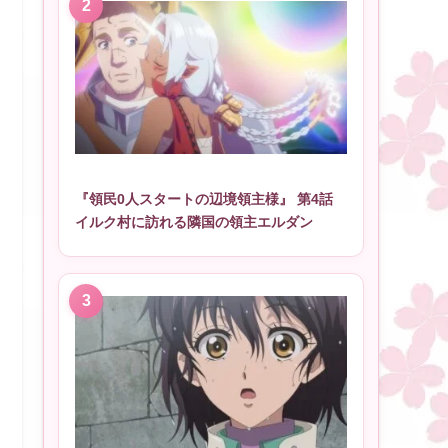
『領民0人スタートの辺境領主様』 第4話
イルク村に訪れる隣国の領主エルダン