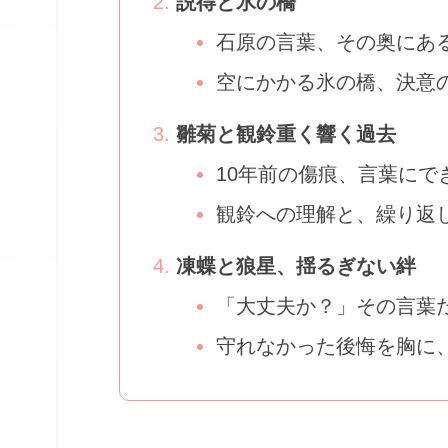
説得と氷の橋
石原の言葉、その奥にあ
空にかかる氷の橋、決意
雛菊と観鈴重く響く過去
10年前の傷痕、言葉にで
観鈴への理解と、繰り返
凍蝶と狼星、揺るぎない絆
「大丈夫か？」その言葉
守れなかった後悔を胸に