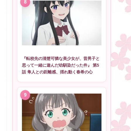
『転校先の清楚可憐な美少女が、昔男子と
思って一緒に遊んだ幼馴染だった件』 第5
話 隼人との距離感、揺れ動く春希の心