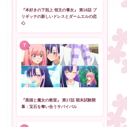
『本好きの下剋上 領主の養女』 第16話 ブ
リギッテの新しいドレスとダームエルの恋
心
『黒猫と魔女の教室』 第17話 期末試験開
幕：宝石を奪い合うサバイバル