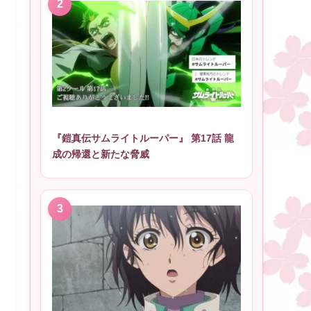
『鎧真伝サムライトルーパー』 第17話 龍
成の帰還と新たな脅威