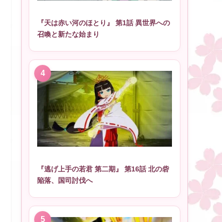
『天は赤い河のほとり』 第1話 異世界への
召喚と新たな始まり
『逃げ上手の若君 第二期』 第16話 北の砦
陥落、国司討伐へ