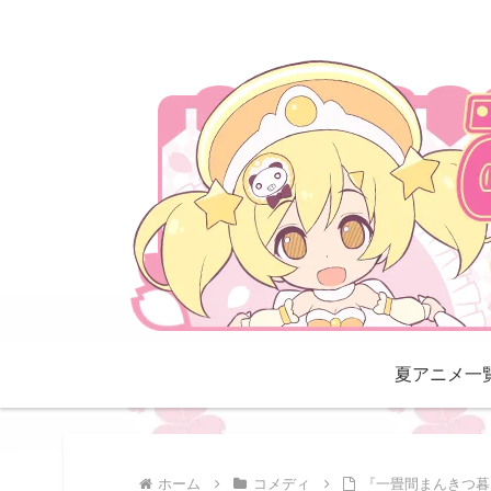
夏アニメ一
ホーム
コメディ
『一畳間まんきつ暮