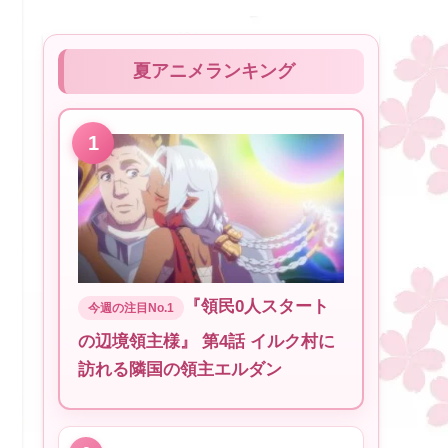
夏アニメランキング
『領民0人スタート
の辺境領主様』 第4話 イルク村に
訪れる隣国の領主エルダン