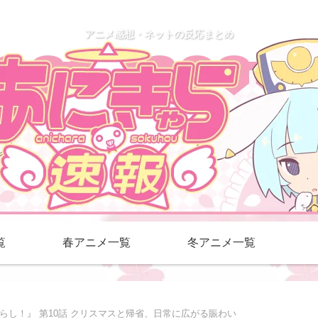
アニメ感想・ネットの反応まとめ
覧
春アニメ一覧
冬アニメ一覧
らし！』 第10話 クリスマスと帰省、日常に広がる賑わい