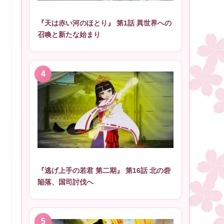
『天は赤い河のほとり』 第1話 異世界への
召喚と新たな始まり
『逃げ上手の若君 第二期』 第16話 北の砦
陥落、国司討伐へ