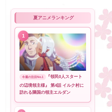
夏アニメランキング
『領民0人スタート
の辺境領主様』 第4話 イルク村に
訪れる隣国の領主エルダン