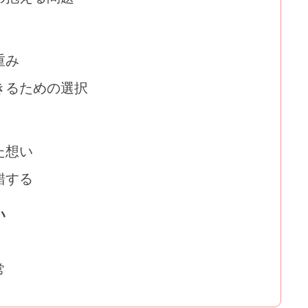
重み
きるための選択
た想い
錯する
い
常