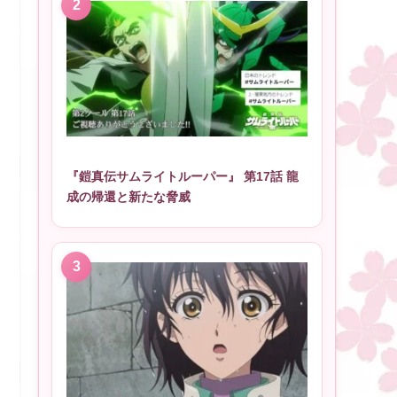
『鎧真伝サムライトルーパー』 第17話 龍
成の帰還と新たな脅威