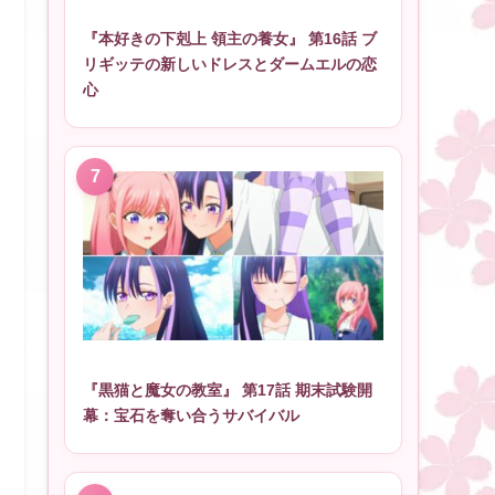
『本好きの下剋上 領主の養女』 第16話 ブ
リギッテの新しいドレスとダームエルの恋
心
『黒猫と魔女の教室』 第17話 期末試験開
幕：宝石を奪い合うサバイバル