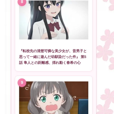
『転校先の清楚可憐な美少女が、昔男子と
思って一緒に遊んだ幼馴染だった件』 第5
話 隼人との距離感、揺れ動く春希の心