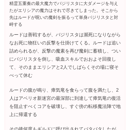
精霊五重奏の最大魔力でバジリスタに大ダメージを与え
たがエリシアの魔力はそれで尽きてしまった。そこから
先はルードが呪いの魔剣を振るって単身バジリスタと対
峙する
ルードは善戦するが、バジリスタは瀕死になりながら
なお死に物狂いの反撃を仕掛けてくる。ルードは追い
詰められるが、反撃の魔素を再び魔剣に蓄積し、つい
にバジリスタを倒し、吸血スキルでおおよそ回復し
て、そのままエリシアと2人でしばらくその場に寝そ
べって休む
ルードの腹が鳴り、瘴気竜を食らって腹を満たし、2
人はアベリオ新迷宮の最深部に到達して瘴気竜の復活
を阻止すべくコアを破壊し、すぐ傍の転移魔法陣で地
上に帰還する
その後何度もギルドに呼び出されてバタバタしたが、