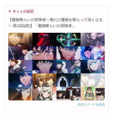
▼ ネットの反応
【魔物喰らいの冒険者～俺だけ魔物を喰らって強くなる
～ 第12話[終]】「魔物喰らいの冒険者」
元のツイートを見る