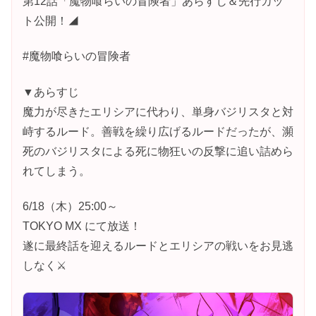
第12話「魔物喰らいの冒険者」あらすじ＆先行カッ
ト公開！◢
#魔物喰らいの冒険者
▼あらすじ
魔力が尽きたエリシアに代わり、単身バジリスタと対
峙するルード。善戦を繰り広げるルードだったが、瀕
死のバジリスタによる死に物狂いの反撃に追い詰めら
れてしまう。
6/18（木）25:00～
TOKYO MX にて放送！
遂に最終話を迎えるルードとエリシアの戦いをお見逃
しなく⚔