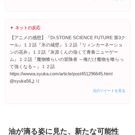
▼ ネットの反応
【アニメの感想】『Dr.STONE SCIENCE FUTURE 第3ク
ール』１２話『氷の城壁』１２話『リィンカーネーショ
ンの花弁』１２話『灰原くんの強くて青春ニューゲー
ム』１２話『魔物喰らいの冒険者 ～俺だけ魔物を喰らっ
て強くなる～』１２話
https://wwwa.syuka.com/article/post451296645.html
@syuka56より
元のツイートを見る
油が滴る姿に見た、新たな可能性