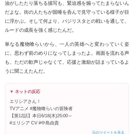
油がしたたり落ちる描写も、緊迫感を煽ってたまらないん
だよな。街の人たちが固唾を呑んで見守っている様子が目
に浮かぶ。そして何より、バジリスタとの戦いを通して、
ルードの成長を強く感じたんだ。
単なる魔物喰らいから、一人の英雄へと変わっていく姿
に、思わず前のめりになってしまったよ。画面を流れる声
も、ただの歓声じゃなくて、応援と激励が詰まっているよ
うに聞こえたんだ。
▼ ネットの反応
エリシアさん！
TVアニメ #魔物喰らいの冒険者
【第12話】本日6/18(木)25:00～
#エリシア CV #中島由貴
元のツイートを見る